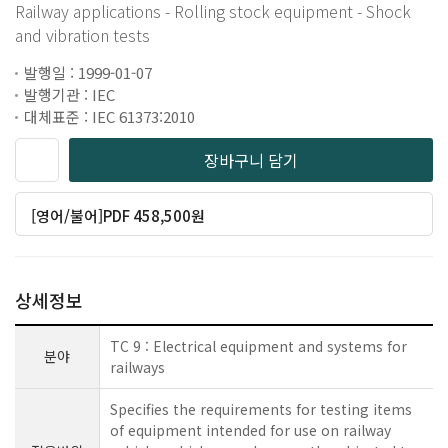
Railway applications - Rolling stock equipment - Shock
and vibration tests
발행일 : 1999-01-07
발행기관 : IEC
대체표준 : IEC 61373:2010
장바구니 담기
[영어/불어]PDF 458,500원
상세정보
TC 9 : Electrical equipment and systems for
분야
railways
Specifies the requirements for testing items
of equipment intended for use on railway