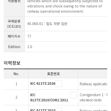
적용범위
vehicles which are subsequently subjected to
vibrations and chock owing to the nature of
railway operational environment.
국제분류
45.060.01 : 철도 차량 일반
(ICS)코드
페이지수
77
Edition
1.0
이력정보
No.
표준번호
IEC 61373:2026
1
Railway applications
IEC
Corrigendum 1 - Rai
2
61373:2010/COR1:2011
vibration tests
IEC 61373:2010
3
Railway applications