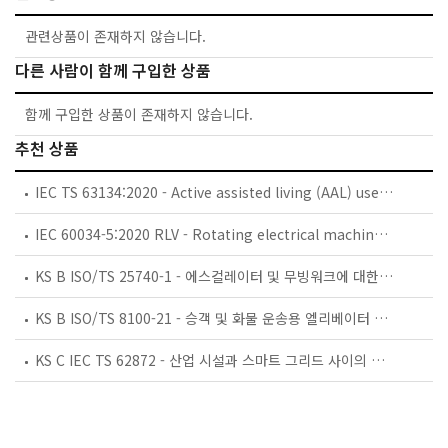
관련상품이 존재하지 않습니다.
다른 사람이 함께 구입한 상품
함께 구입한 상품이 존재하지 않습니다.
추천 상품
IEC TS 63134:2020 - Active assisted living (AAL) use cases
IEC 60034-5:2020 RLV - Rotating electrical machines - Part 5: Degrees of protection provided by the integral design of rotating electrical machines (IP code) - Classification
KS B ISO/TS 25740-1 - 에스컬레이터 및 무빙워크에 대한 안전요건 — 제1부: 세계공통 필수 안전요건(GESRs)
KS B ISO/TS 8100-21 - 승객 및 화물 운송용 엘리베이터 —제21부: 세계공통 필수안전요건(GESRs)을 충족하는 세계공통 안전 파라미터(GSPs)
KS C IEC TS 62872 - 산업 시설과 스마트 그리드 사이의 산업 공정 측정, 제어 및 자동화 시스템 인터페이스