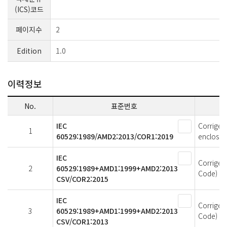
(ICS)코드
페이지수
2
Edition
1.0
이력정보
No.
표준번호
IEC
Corrigen
1
60529:1989/AMD2:2013/COR1:2019
enclosur
IEC
Corrigen
2
60529:1989+AMD1:1999+AMD2:2013
Code)
CSV/COR2:2015
IEC
Corrigen
3
60529:1989+AMD1:1999+AMD2:2013
Code)
CSV/COR1:2013