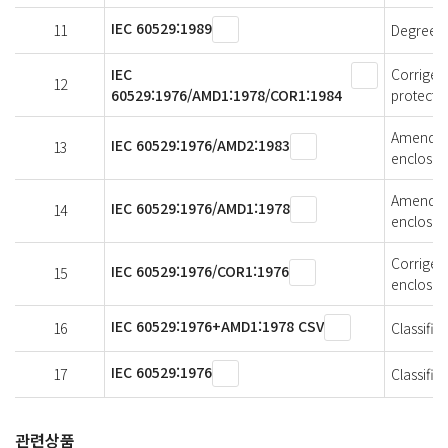
IEC 60529:1989
11
Degrees 
IEC
Corrigen
12
60529:1976/AMD1:1978/COR1:1984
protecti
Amendmen
IEC 60529:1976/AMD2:1983
13
enclosur
Amendmen
IEC 60529:1976/AMD1:1978
14
enclosur
Corrigen
IEC 60529:1976/COR1:1976
15
enclosur
IEC 60529:1976+AMD1:1978 CSV
16
Classific
IEC 60529:1976
17
Classific
관련상품