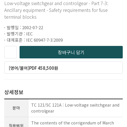
Low-voltage switchgear and controlgear - Part 7-3:
Ancillary equipment - Safety requirements for fuse
terminal blocks
발행일 : 2002-07-22
발행기관 : IEC
대체표준 : IEC 60947-7-3:2009
장바구니 담기
[영어/불어]PDF 458,500원
상세정보
TC 121/SC 121A : Low-voltage switchgear and
분야
controlgear
The contents of the corrigendum of March
적용범위