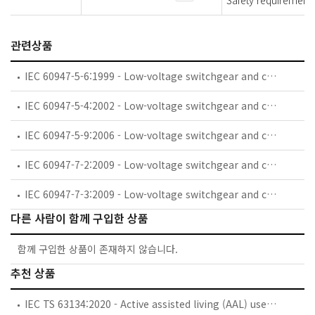
Safety requirements
관련상품
IEC 60947-5-6:1999 - Low-voltage switchgear and controlgear - Part 5-6: Control circuit devices and switching elements - DC interface for proximity sensors and switching amplifiers (NAMUR)
IEC 60947-5-4:2002 - Low-voltage switchgear and controlgear - Part 5-4: Control circuit devices and switching elements - Method of assessing the performance of low-energy contacts - Special tests
IEC 60947-5-9:2006 - Low-voltage switchgear and controlgear - Part 5-9: Control circuit devices and switching elements - Flow rate switches
IEC 60947-7-2:2009 - Low-voltage switchgear and controlgear - Part 7-2: Ancillary equipment - Protective conductor terminal blocks for copper conductors
IEC 60947-7-3:2009 - Low-voltage switchgear and controlgear - Part 7-3: Ancillary equipment - Safety requirements for fuse terminal blocks
다른 사람이 함께 구입한 상품
함께 구입한 상품이 존재하지 않습니다.
추천 상품
IEC TS 63134:2020 - Active assisted living (AAL) use cases