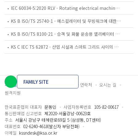
IEC 60034-5:2020 RLV - Rotating electrical machines - Part 5: Degrees of protection provided by the integral design of rotating electrical machines (IP code) - Classification
KS B ISO/TS 25740-1 - 에스컬레이터 및 무빙워크에 대한 안전요건 — 제1부: 세계공통 필수 안전요건(GESRs)
KS B ISO/TS 8100-21 - 승객 및 화물 운송용 엘리베이터 —제21부: 세계공통 필수안전요건(GESRs)을 충족하는 세계공통 안전 파라미터(GSPs)
KS C IEC TS 62872 - 산업 시설과 스마트 그리드 사이의 산업 공정 측정, 제어 및 자동화 시스템 인터페이스
FAMILY SITE
개인정보처리방침
이용약관
담당자 연락처
오시는 길
원격지원
한국표준협회 대표자
문동민
사업자등록번호
105-82-00617
통신판매업 신고번호
제2020-서울강남-00623호
주소
서울시 강남구 테헤란로69길 5 (삼성동, DT센터)
대표번호
02-6240-4618(발신자 부담전화)
이메일
kssndesk@ksa.or.kr