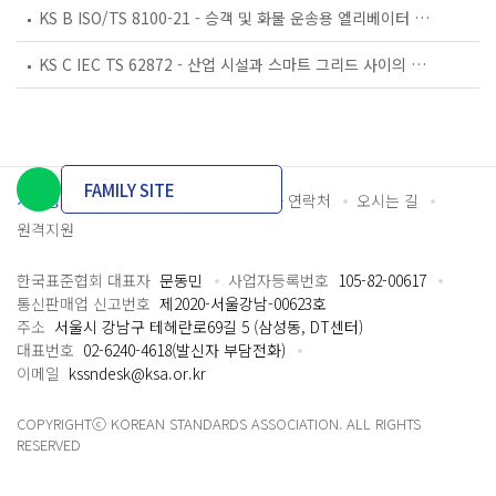
KS B ISO/TS 8100-21 - 승객 및 화물 운송용 엘리베이터 —제21부: 세계공통 필수안전요건(GESRs)을 충족하는 세계공통 안전 파라미터(GSPs)
KS C IEC TS 62872 - 산업 시설과 스마트 그리드 사이의 산업 공정 측정, 제어 및 자동화 시스템 인터페이스
FAMILY SITE
개인정보처리방침
이용약관
담당자 연락처
오시는 길
원격지원
한국표준협회 대표자
문동민
사업자등록번호
105-82-00617
통신판매업 신고번호
제2020-서울강남-00623호
주소
서울시 강남구 테헤란로69길 5 (삼성동, DT센터)
대표번호
02-6240-4618(발신자 부담전화)
이메일
kssndesk@ksa.or.kr
COPYRIGHTⓒ KOREAN STANDARDS ASSOCIATION. ALL RIGHTS
RESERVED