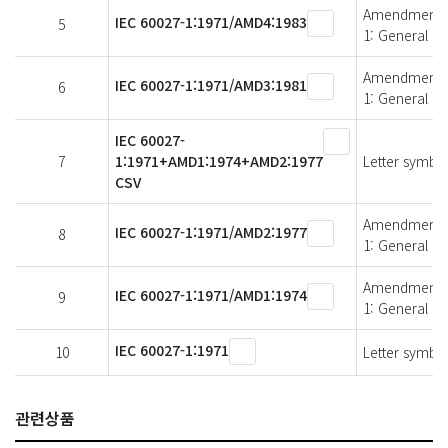
Amendment 4 -
IEC 60027-1:1971/AMD4:1983
5
1: General
Amendment 3 -
IEC 60027-1:1971/AMD3:1981
6
1: General
IEC 60027-
7
1:1971+AMD1:1974+AMD2:1977
Letter symbol
CSV
Amendment 2 -
IEC 60027-1:1971/AMD2:1977
8
1: General
Amendment 1 -
IEC 60027-1:1971/AMD1:1974
9
1: General
IEC 60027-1:1971
10
Letter symbol
관련상품