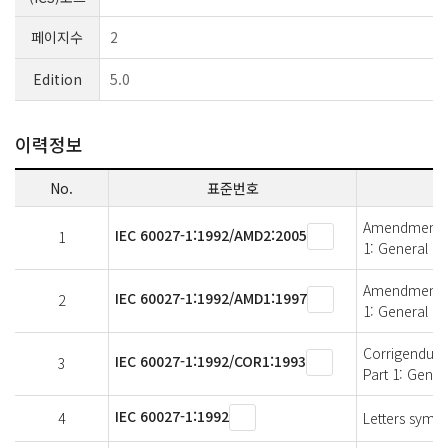
페이지수
2
Edition
5.0
이력정보
No.
표준번호
Amendment 2 -
IEC 60027-1:1992/AMD2:2005
1
1: General
Amendment 1 -
IEC 60027-1:1992/AMD1:1997
2
1: General
Corrigendum 1
IEC 60027-1:1992/COR1:1993
3
Part 1: Gener
IEC 60027-1:1992
4
Letters symbo