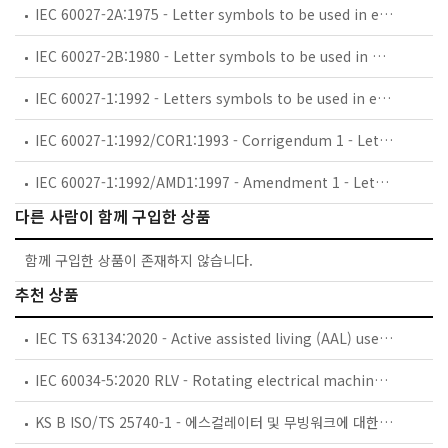
IEC 60027-2A:1975 - Letter symbols to be used in electrical technology - Part 2: Telecommunications and electronics - First supplement
IEC 60027-2B:1980 - Letter symbols to be used in electrical technology - Part 2: Telecommunications and electronics
IEC 60027-1:1992 - Letters symbols to be used in electrical technology - Part 1: General
IEC 60027-1:1992/COR1:1993 - Corrigendum 1 - Letter symbols to be used in electrical technology - Part 1: General
IEC 60027-1:1992/AMD1:1997 - Amendment 1 - Letter symbols to be used in electrical technology - Part 1: General
다른 사람이 함께 구입한 상품
함께 구입한 상품이 존재하지 않습니다.
추천 상품
IEC TS 63134:2020 - Active assisted living (AAL) use cases
IEC 60034-5:2020 RLV - Rotating electrical machines - Part 5: Degrees of protection provided by the integral design of rotating electrical machines (IP code) - Classification
KS B ISO/TS 25740-1 - 에스컬레이터 및 무빙워크에 대한 안전요건 — 제1부: 세계공통 필수 안전요건(GESRs)