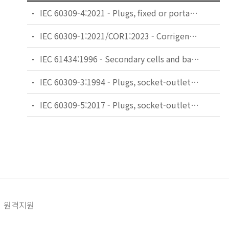
IEC 60309-4:2021 - Plugs, fixed or portable socket-outlets and appliance inlets for industrial purposes - Part 4: Switched socket-outlets with or without interlock
IEC 60309-1:2021/COR1:2023 - Corrigendum 1 - Plugs, fixed or portable socket-outlets and appliance inlets for industrial purposes - Part 1: General requirements
IEC 61434:1996 - Secondary cells and batteries containing alkaline or other non-acid electrolytes - Guide to designation of current in alkaline secondary cell and battery standards
IEC 60309-3:1994 - Plugs, socket-outlets and couplers for industrial purposes - Part 3: Particular requirements for plugs, socket-outlets, connectors and appliance inlets for use in explosive gas atmospheres
IEC 60309-5:2017 - Plugs, socket-outlets and couplers for industrial purposes - Part 5: Dimensional compatibility and interchangeability requirements for plugs, socket-outlets, ship connectors and ship inlets for low-voltage shore connection systems (LVSC)
원격지원