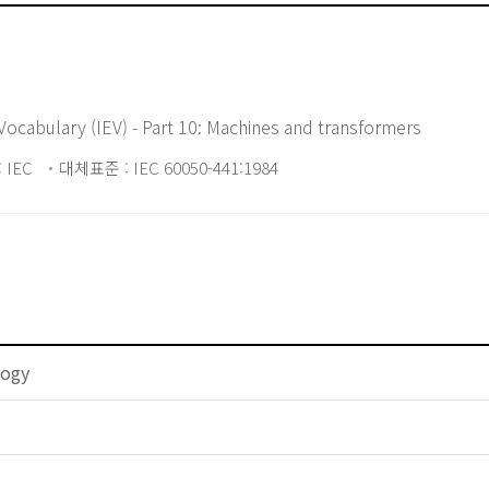
 Vocabulary (IEV) - Part 10: Machines and transformers
 IEC
대체표준 : IEC 60050-441:1984
logy