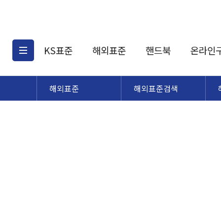
KS표준
해외표준
핸드북
온라인
해외표준
해외표준검색
KS표준검색
해외표준검색
KS
소개
AATCC
KS관련상품
해외표준관련상품
ASM
제공표준
DIN
KS인증심사기준
해외표준 견적의뢰
JSTRA
구입절차
TRA
국내단체표준
ISO심볼