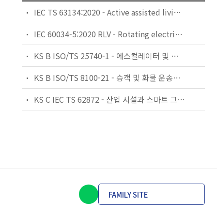
IEC TS 63134:2020 - Active assisted living (AAL) use cases
IEC 60034-5:2020 RLV - Rotating electrical machines - Part 5: Degrees of protection provided by the integral design of rotating electrical machines (IP code) - Classification
KS B ISO/TS 25740-1 - 에스컬레이터 및 무빙워크에 대한 안전요건 — 제1부: 세계공통 필수 안전요건(GESRs)
KS B ISO/TS 8100-21 - 승객 및 화물 운송용 엘리베이터 —제21부: 세계공통 필수안전요건(GESRs)을 충족하는 세계공통 안전 파라미터(GSPs)
KS C IEC TS 62872 - 산업 시설과 스마트 그리드 사이의 산업 공정 측정, 제어 및 자동화 시스템 인터페이스
FAMILY SITE