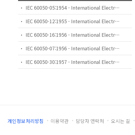
IEC 60050-05:1954 - International Electrotechnical Vocabulary (IEV) - Part 05: Fundamental definitions
IEC 60050-12:1955 - International Electrotechnical Vocabulary (IEV) - Part 12: Transductors
IEC 60050-16:1956 - International Electrotechnical Vocabulary (IEV) - Part 16: Protective relays
IEC 60050-07:1956 - International Electrotechnical Vocabulary (IEV) - Part 07: Electronics
IEC 60050-30:1957 - International Electrotechnical Vocabulary (IEV) - Part 30: Electric traction
개인정보처리방침
이용약관
담당자 연락처
오시는 길