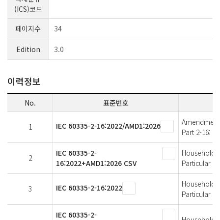
(ICS)코드
페이지수
34
Edition
3.0
이력정보
No.
표준번호
Amendment 1 
IEC 60335-2-16:2022/AMD1:2026
1
Part 2-16: P
IEC 60335-2-
Household an
2
16:2022+AMD1:2026 CSV
Particular r
Household an
IEC 60335-2-16:2022
3
Particular r
IEC 60335-2-
Household an