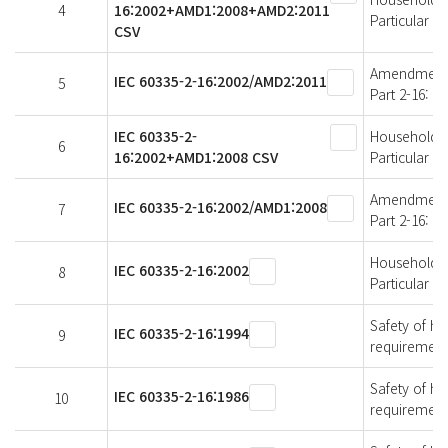
4
16:2002+AMD1:2008+AMD2:2011
Particular r
CSV
Amendment 2 
IEC 60335-2-16:2002/AMD2:2011
5
Part 2-16: P
IEC 60335-2-
Household an
6
16:2002+AMD1:2008 CSV
Particular r
Amendment 1 
IEC 60335-2-16:2002/AMD1:2008
7
Part 2-16: P
Household an
IEC 60335-2-16:2002
8
Particular r
Safety of ho
IEC 60335-2-16:1994
9
requirement
Safety of ho
IEC 60335-2-16:1986
10
requirement