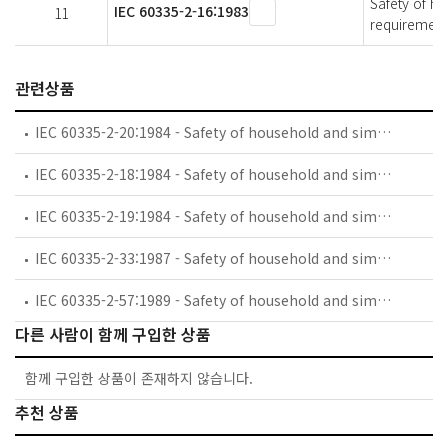
Safety of ho
IEC 60335-2-16:1983
11
requirement
관련상품
IEC 60335-2-20:1984 - Safety of household and similar electrical appliances - Part 2: Particular requirements for battery-powered toothbrushes and their charging and battery assemblies
IEC 60335-2-18:1984 - Safety of household and similar electrical appliances - Part 2: Guide for preparing safety requirements for battery-powered motor-operated appliances and their charging and battery assemblies
IEC 60335-2-19:1984 - Safety of household and similar electrical appliances - Part 2: Particular requirements for battery-powered shavers, hair clippers and similar appliances and their charging and battery assemblies
IEC 60335-2-33:1987 - Safety of household and similar electrical appliances - Part 2: Particular requirements for coffee mills and coffee grinders
IEC 60335-2-57:1989 - Safety of household and similar electrical appliances - Part 2: Particular requirements for ice-cream appliances with incorporated motor-compressors
다른 사람이 함께 구입한 상품
함께 구입한 상품이 존재하지 않습니다.
추천 상품