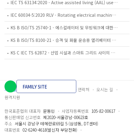
IEC TS 63134:2020 - Active assisted living (AAL) use cases
IEC 60034-5:2020 RLV - Rotating electrical machines - Part 5: Degrees of protection provided by the integral design of rotating electrical machines (IP code) - Classification
KS B ISO/TS 25740-1 - 에스컬레이터 및 무빙워크에 대한 안전요건 — 제1부: 세계공통 필수 안전요건(GESRs)
KS B ISO/TS 8100-21 - 승객 및 화물 운송용 엘리베이터 —제21부: 세계공통 필수안전요건(GESRs)을 충족하는 세계공통 안전 파라미터(GSPs)
KS C IEC TS 62872 - 산업 시설과 스마트 그리드 사이의 산업 공정 측정, 제어 및 자동화 시스템 인터페이스
FAMILY SITE
개인정보처리방침
이용약관
담당자 연락처
오시는 길
원격지원
한국표준협회 대표자
문동민
사업자등록번호
105-82-00617
통신판매업 신고번호
제2020-서울강남-00623호
주소
서울시 강남구 테헤란로69길 5 (삼성동, DT센터)
대표번호
02-6240-4618(발신자 부담전화)