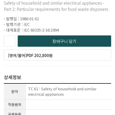
Safety of household and similar electrical appliances -
Part 2: Particular requirements for food waste disposers
발행일 : 1986-01-01
발행기관 : IEC
대체표준 : IEC 60335-2-16:1994
장바구니 담기
[영어/불어]PDF 202,800원
상세정보
TC 61 : Safety of household and similar
분야
electrical appliances
적용범위
국제분류