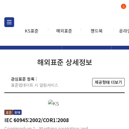
0
KS표준
해외표준
핸드북
온라
해외표준
해외표준검색
해외표
검색
해외표준 상세정보
관심표준 등록 :
제공형태 더보기
표준업데이트 시 알림서비스
표준
판매
IEC 60945:2002/COR1:2008
Corrigendum 1 - Maritime navigation and