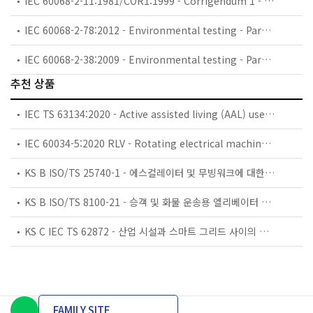
IEC 60068-2-11:1981/COR1:1999 - Corrigendum 1 - Environmental testing - Part 2: Tests. Test Ka: Salt mist
IEC 60068-2-78:2012 - Environmental testing - Part 2-78: Tests - Test Cab: Damp heat, steady state
IEC 60068-2-38:2009 - Environmental testing - Part 2-38: Tests - Test Z/AD: Composite temperature/humidity cyclic test
추천 상품
IEC TS 63134:2020 - Active assisted living (AAL) use cases
IEC 60034-5:2020 RLV - Rotating electrical machines - Part 5: Degrees of protection provided by the integral design of rotating electrical machines (IP code) - Classification
KS B ISO/TS 25740-1 - 에스컬레이터 및 무빙워크에 대한 안전요건 — 제1부: 세계공통 필수 안전요건(GESRs)
KS B ISO/TS 8100-21 - 승객 및 화물 운송용 엘리베이터 —제21부: 세계공통 필수안전요건(GESRs)을 충족하는 세계공통 안전 파라미터(GSPs)
KS C IEC TS 62872 - 산업 시설과 스마트 그리드 사이의 산업 공정 측정, 제어 및 자동화 시스템 인터페이스
FAMILY SITE