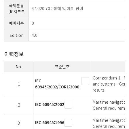
국제분류
47.020.70 : 항해 및 제어 장비
(ICS)코드
페이지수
0
Edition
4.0
이력정보
No.
표준번호
Corrigendum 1 - Ma
IEC
1
and systems - Gener
60945:2002/COR1:2008
results
Maritime navigatio
IEC 60945:2002
2
General requirements
Maritime navigatio
IEC 60945:1996
3
General requirements