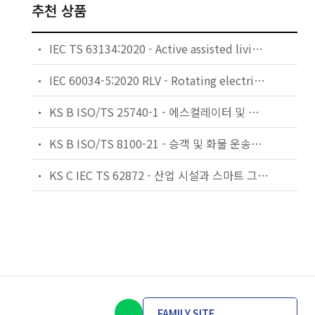
추천 상품
IEC TS 63134:2020 - Active assisted living (AAL) use cases
IEC 60034-5:2020 RLV - Rotating electrical machines - Part 5: Degrees of protection provided by the integral design of rotating electrical machines (IP code) - Classification
KS B ISO/TS 25740-1 - 에스컬레이터 및 무빙워크에 대한 안전요건 — 제1부: 세계공통 필수 안전요건(GESRs)
KS B ISO/TS 8100-21 - 승객 및 화물 운송용 엘리베이터 —제21부: 세계공통 필수안전요건(GESRs)을 충족하는 세계공통 안전 파라미터(GSPs)
KS C IEC TS 62872 - 산업 시설과 스마트 그리드 사이의 산업 공정 측정, 제어 및 자동화 시스템 인터페이스
FAMILY SITE