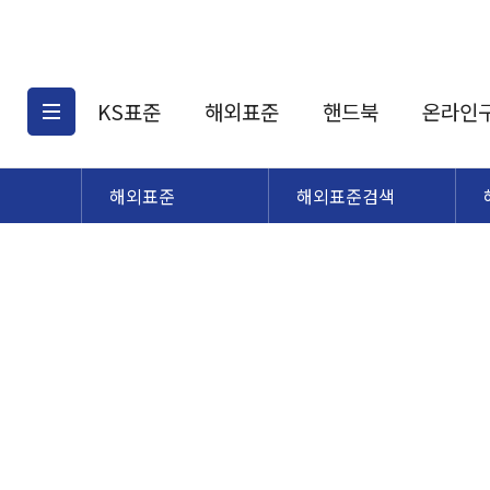
KS표준
해외표준
핸드북
온라인
해외표준
해외표준검색
KS표준검색
해외표준검색
KS
소개
AATCC
KS관련상품
해외표준관련상품
ASM
제공표준
DIN
KS인증심사기준
해외표준 견적의뢰
JSTRA
구입절차
TRA
국내단체표준
ISO심볼