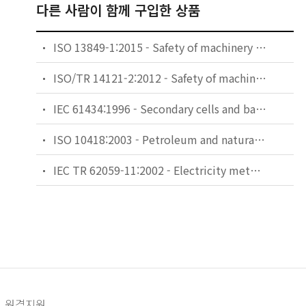
다른 사람이 함께 구입한 상품
ISO 13849-1:2015 - Safety of machinery — Safety-related parts of control systems — Part 1: General principles for design
ISO/TR 14121-2:2012 - Safety of machinery — Risk assessment — Part 2: Practical guidance and examples of methods
IEC 61434:1996 - Secondary cells and batteries containing alkaline or other non-acid electrolytes - Guide to designation of current in alkaline secondary cell and battery standards
ISO 10418:2003 - Petroleum and natural gas industries — Offshore production installations — Analysis, design, installation and testing of basic surface process safety systems
IEC TR 62059-11:2002 - Electricity metering equipment - Dependability - Part 11: General concepts
원격지원