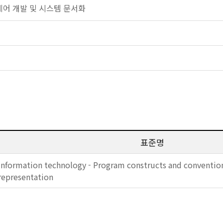
프트웨어 개발 및 시스템 문서화
표준명
Information technology - Program constructs and convention
representation