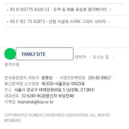
KS B ISO/TS 8100-21 - 승객 및 화물 운송용 엘리베이터 —제21부: 세계공통 필수안전요건(GESRs)을 충족하는 세계공통 안전 파라미터(GSPs)
KS C IEC TS 62872 - 산업 시설과 스마트 그리드 사이의 산업 공정 측정, 제어 및 자동화 시스템 인터페이스
FAMILY SITE
개인정보처리방침
이용약관
담당자 연락처
오시는 길
원격지원
한국표준협회 대표자
문동민
사업자등록번호
105-82-00617
통신판매업 신고번호
제2020-서울강남-00623호
주소
서울시 강남구 테헤란로69길 5 (삼성동, DT센터)
대표번호
02-6240-4618(발신자 부담전화)
이메일
kssndesk@ksa.or.kr
COPYRIGHTⓒ KOREAN STANDARDS ASSOCIATION. ALL RIGHTS
RESERVED