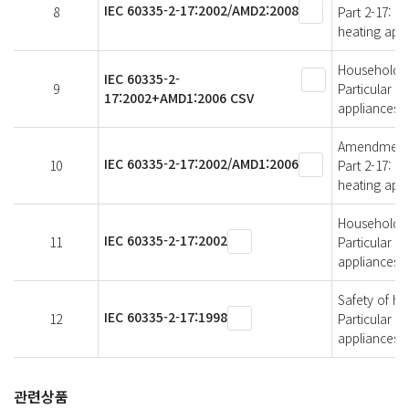
IEC 60335-2-17:2002/AMD2:2008
8
Part 2-17: P
heating app
Household an
IEC 60335-2-
9
Particular r
17:2002+AMD1:2006 CSV
appliances
Amendment 1 
IEC 60335-2-17:2002/AMD1:2006
10
Part 2-17: P
heating app
Household an
IEC 60335-2-17:2002
11
Particular r
appliances
Safety of ho
IEC 60335-2-17:1998
12
Particular r
appliances
관련상품