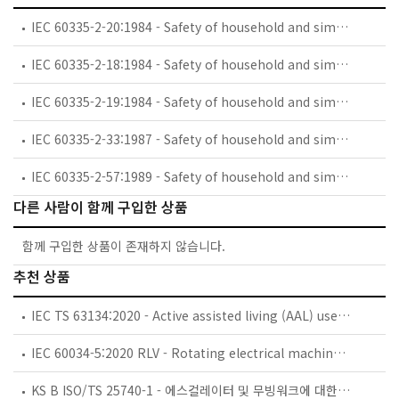
IEC 60335-2-20:1984 - Safety of household and similar electrical appliances - Part 2: Particular requirements for battery-powered toothbrushes and their charging and battery assemblies
IEC 60335-2-18:1984 - Safety of household and similar electrical appliances - Part 2: Guide for preparing safety requirements for battery-powered motor-operated appliances and their charging and battery assemblies
IEC 60335-2-19:1984 - Safety of household and similar electrical appliances - Part 2: Particular requirements for battery-powered shavers, hair clippers and similar appliances and their charging and battery assemblies
IEC 60335-2-33:1987 - Safety of household and similar electrical appliances - Part 2: Particular requirements for coffee mills and coffee grinders
IEC 60335-2-57:1989 - Safety of household and similar electrical appliances - Part 2: Particular requirements for ice-cream appliances with incorporated motor-compressors
다른 사람이 함께 구입한 상품
함께 구입한 상품이 존재하지 않습니다.
추천 상품
IEC TS 63134:2020 - Active assisted living (AAL) use cases
IEC 60034-5:2020 RLV - Rotating electrical machines - Part 5: Degrees of protection provided by the integral design of rotating electrical machines (IP code) - Classification
KS B ISO/TS 25740-1 - 에스컬레이터 및 무빙워크에 대한 안전요건 — 제1부: 세계공통 필수 안전요건(GESRs)