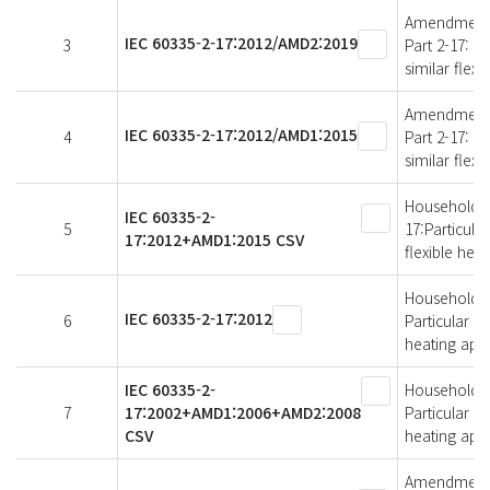
Amendment 2 
IEC 60335-2-17:2012/AMD2:2019
3
Part 2-17: P
similar flex
Amendment 1 
IEC 60335-2-17:2012/AMD1:2015
4
Part 2-17: P
similar flex
Household an
IEC 60335-2-
5
17:Particula
17:2012+AMD1:2015 CSV
flexible hea
Household an
IEC 60335-2-17:2012
6
Particular r
heating app
IEC 60335-2-
Household an
7
17:2002+AMD1:2006+AMD2:2008
Particular r
CSV
heating app
Amendment 2 