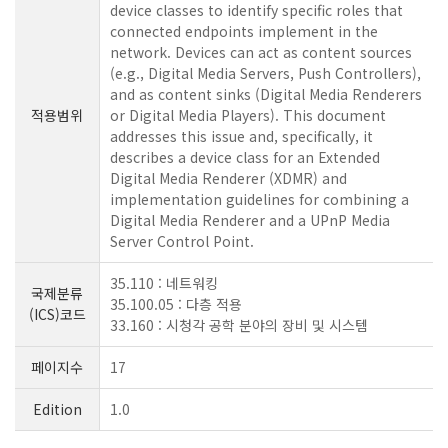
device classes to identify specific roles that
connected endpoints implement in the
network. Devices can act as content sources
(e.g., Digital Media Servers, Push Controllers),
and as content sinks (Digital Media Renderers
적용범위
or Digital Media Players). This document
addresses this issue and, specifically, it
describes a device class for an Extended
Digital Media Renderer (XDMR) and
implementation guidelines for combining a
Digital Media Renderer and a UPnP Media
Server Control Point.
35.110 : 네트워킹
국제분류
35.100.05 : 다층 적용
(ICS)코드
33.160 : 시청각 공학 분야의 장비 및 시스템
페이지수
17
Edition
1.0