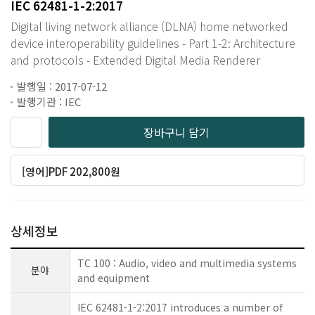
IEC 62481-1-2:2017
Digital living network alliance (DLNA) home networked
device interoperability guidelines - Part 1-2: Architecture
and protocols - Extended Digital Media Renderer
발행일 : 2017-07-12
발행기관 : IEC
장바구니 담기
[영어]PDF 202,800원
상세정보
TC 100 : Audio, video and multimedia systems
분야
and equipment
IEC 62481-1-2:2017 introduces a number of