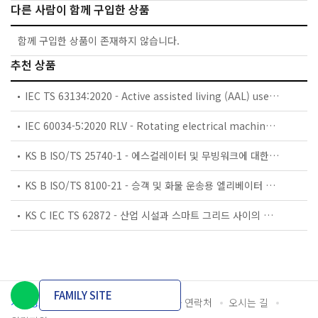
다른 사람이 함께 구입한 상품
함께 구입한 상품이 존재하지 않습니다.
추천 상품
IEC TS 63134:2020 - Active assisted living (AAL) use cases
IEC 60034-5:2020 RLV - Rotating electrical machines - Part 5: Degrees of protection provided by the integral design of rotating electrical machines (IP code) - Classification
KS B ISO/TS 25740-1 - 에스컬레이터 및 무빙워크에 대한 안전요건 — 제1부: 세계공통 필수 안전요건(GESRs)
KS B ISO/TS 8100-21 - 승객 및 화물 운송용 엘리베이터 —제21부: 세계공통 필수안전요건(GESRs)을 충족하는 세계공통 안전 파라미터(GSPs)
KS C IEC TS 62872 - 산업 시설과 스마트 그리드 사이의 산업 공정 측정, 제어 및 자동화 시스템 인터페이스
FAMILY SITE
개인정보처리방침
이용약관
담당자 연락처
오시는 길