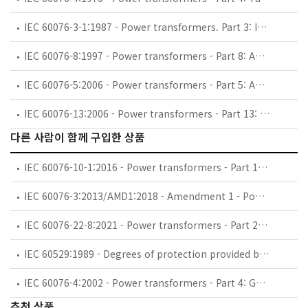
IEC 60076-3-1:1987 - Power transformers. Part 3: Insulation levels and dielectric tests - External clearances in air
IEC 60076-8:1997 - Power transformers - Part 8: Application guide
IEC 60076-5:2006 - Power transformers - Part 5: Ability to withstand short circuit
IEC 60076-13:2006 - Power transformers - Part 13: Self-protected liquid-filled transformers
다른 사람이 함께 구입한 상품
IEC 60076-10-1:2016 - Power transformers - Part 10-1: Determination of sound levels - Application guide
IEC 60076-3:2013/AMD1:2018 - Amendment 1 - Power transformers - Part 3: Insulation levels, dielectric tests and external clearances in air
IEC 60076-22-8:2021 - Power transformers - Part 22-8: Power transformer and reactor fittings - Devices suitable for use in communication networks
IEC 60529:1989 - Degrees of protection provided by enclosures (IP Code)
IEC 60076-4:2002 - Power transformers - Part 4: Guide to the lightning impulse and switching impulse testing - Power transformers and reactors
추천 상품