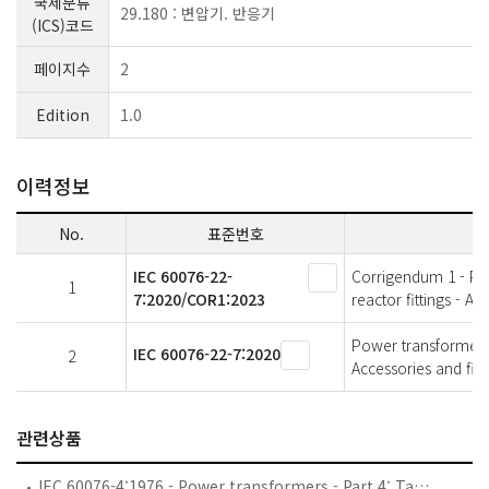
국제분류
29.180 : 변압기. 반응기
(ICS)코드
페이지수
2
Edition
1.0
이력정보
No.
표준번호
IEC 60076-22-
Corrigendum 1 - Po
1
7:2020/COR1:2023
reactor fittings - Ac
Power transformers 
IEC 60076-22-7:2020
2
Accessories and fitt
관련상품
IEC 60076-4:1976 - Power transformers - Part 4: Tappings and connections