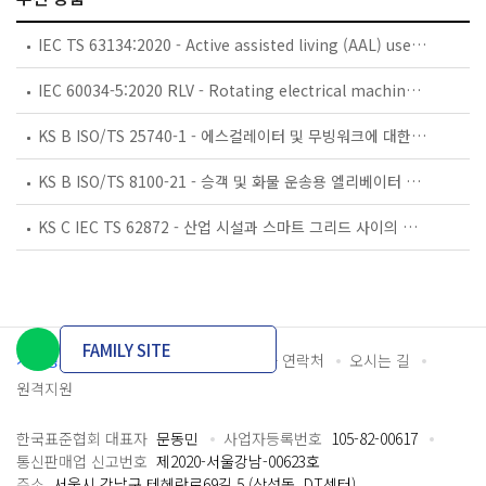
IEC TS 63134:2020 - Active assisted living (AAL) use cases
IEC 60034-5:2020 RLV - Rotating electrical machines - Part 5: Degrees of protection provided by the integral design of rotating electrical machines (IP code) - Classification
KS B ISO/TS 25740-1 - 에스컬레이터 및 무빙워크에 대한 안전요건 — 제1부: 세계공통 필수 안전요건(GESRs)
KS B ISO/TS 8100-21 - 승객 및 화물 운송용 엘리베이터 —제21부: 세계공통 필수안전요건(GESRs)을 충족하는 세계공통 안전 파라미터(GSPs)
KS C IEC TS 62872 - 산업 시설과 스마트 그리드 사이의 산업 공정 측정, 제어 및 자동화 시스템 인터페이스
FAMILY SITE
개인정보처리방침
이용약관
담당자 연락처
오시는 길
원격지원
한국표준협회 대표자
문동민
사업자등록번호
105-82-00617
통신판매업 신고번호
제2020-서울강남-00623호
주소
서울시 강남구 테헤란로69길 5 (삼성동, DT센터)