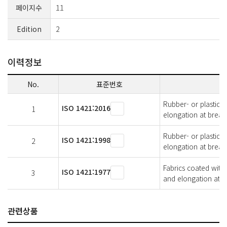
페이지수
11
Edition
2
이력정보
No.
표준번호
Rubber- or plastics
ISO 1421:2016
1
elongation at break
Rubber- or plastics-
ISO 1421:1998
2
elongation at break
Fabrics coated with 
ISO 1421:1977
3
and elongation at b
관련상품