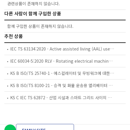
관련상품이 존재하지 않습니다.
다른 사람이 함께 구입한 상품
함께 구입한 상품이 존재하지 않습니다.
추천 상품
IEC TS 63134:2020 - Active assisted living (AAL) use cases
IEC 60034-5:2020 RLV - Rotating electrical machines - Part 5: Degrees of protection provided by the integral design of rotating electrical machines (IP code) - Classification
KS B ISO/TS 25740-1 - 에스컬레이터 및 무빙워크에 대한 안전요건 — 제1부: 세계공통 필수 안전요건(GESRs)
KS B ISO/TS 8100-21 - 승객 및 화물 운송용 엘리베이터 —제21부: 세계공통 필수안전요건(GESRs)을 충족하는 세계공통 안전 파라미터(GSPs)
KS C IEC TS 62872 - 산업 시설과 스마트 그리드 사이의 산업 공정 측정, 제어 및 자동화 시스템 인터페이스