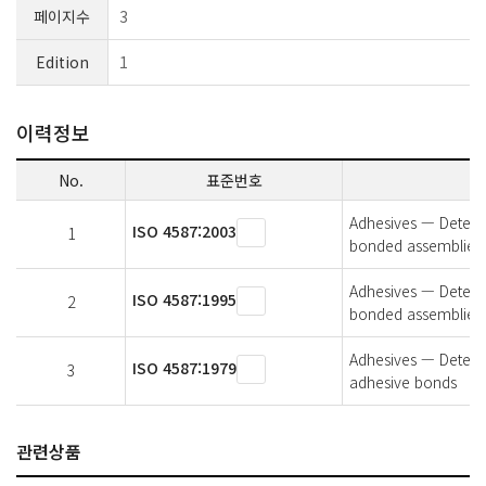
페이지수
3
Edition
1
이력정보
No.
표준번호
Adhesives — Determin
ISO 4587:2003
1
bonded assemblies
Adhesives — Determin
ISO 4587:1995
2
bonded assemblies
Adhesives — Determi
ISO 4587:1979
3
adhesive bonds
관련상품