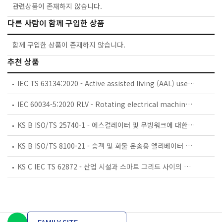
관련상품이 존재하지 않습니다.
다른 사람이 함께 구입한 상품
함께 구입한 상품이 존재하지 않습니다.
추천 상품
IEC TS 63134:2020 - Active assisted living (AAL) use cases
IEC 60034-5:2020 RLV - Rotating electrical machines - Part 5: Degrees of protection provided by the integral design of rotating electrical machines (IP code) - Classification
KS B ISO/TS 25740-1 - 에스컬레이터 및 무빙워크에 대한 안전요건 — 제1부: 세계공통 필수 안전요건(GESRs)
KS B ISO/TS 8100-21 - 승객 및 화물 운송용 엘리베이터 —제21부: 세계공통 필수안전요건(GESRs)을 충족하는 세계공통 안전 파라미터(GSPs)
KS C IEC TS 62872 - 산업 시설과 스마트 그리드 사이의 산업 공정 측정, 제어 및 자동화 시스템 인터페이스