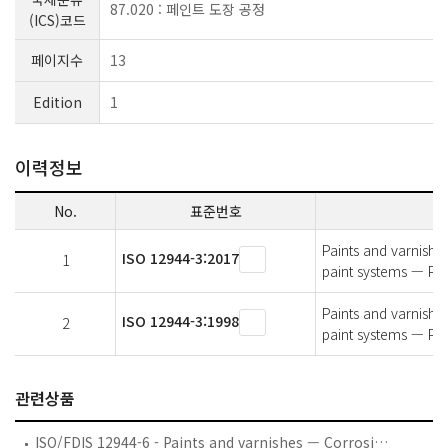
87.020 : 페인트 도장 공정
(ICS)코드
페이지수
13
Edition
1
이력정보
No.
표준번호
Paints and varnishes
ISO 12944-3:2017
1
paint systems — Par
Paints and varnishes
ISO 12944-3:1998
2
paint systems — Par
관련상품
ISO/FDIS 12944-6 - Paints and varnishes — Corrosion protection of steel structures by protective paint systems — Part 6: Laboratory performance test methods and associated assessment criteria