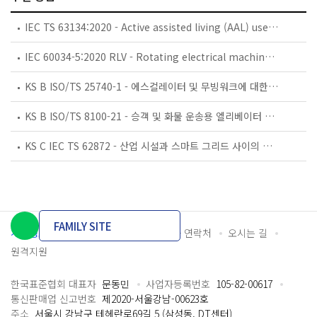
IEC TS 63134:2020 - Active assisted living (AAL) use cases
IEC 60034-5:2020 RLV - Rotating electrical machines - Part 5: Degrees of protection provided by the integral design of rotating electrical machines (IP code) - Classification
KS B ISO/TS 25740-1 - 에스컬레이터 및 무빙워크에 대한 안전요건 — 제1부: 세계공통 필수 안전요건(GESRs)
KS B ISO/TS 8100-21 - 승객 및 화물 운송용 엘리베이터 —제21부: 세계공통 필수안전요건(GESRs)을 충족하는 세계공통 안전 파라미터(GSPs)
KS C IEC TS 62872 - 산업 시설과 스마트 그리드 사이의 산업 공정 측정, 제어 및 자동화 시스템 인터페이스
FAMILY SITE
개인정보처리방침
이용약관
담당자 연락처
오시는 길
원격지원
한국표준협회 대표자
문동민
사업자등록번호
105-82-00617
통신판매업 신고번호
제2020-서울강남-00623호
주소
서울시 강남구 테헤란로69길 5 (삼성동, DT센터)