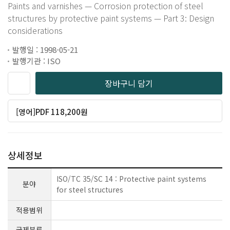
Paints and varnishes — Corrosion protection of steel
structures by protective paint systems — Part 3: Design
considerations
발행일 : 1998-05-21
발행기관 : ISO
장바구니 담기
[영어]PDF 118,200원
상세정보
ISO/TC 35/SC 14 : Protective paint systems
분야
for steel structures
적용범위
국제분류