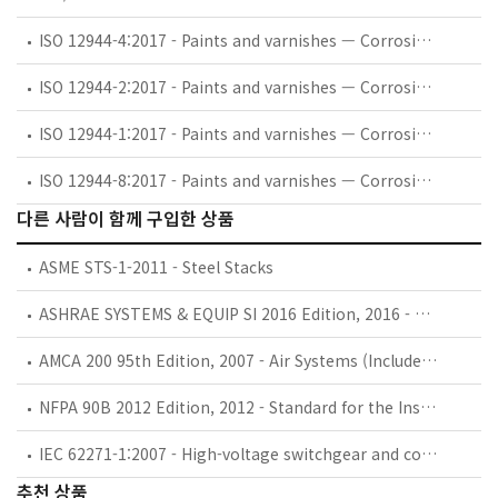
ISO 12944-4:2017 - Paints and varnishes — Corrosion protection of steel structures by protective paint systems — Part 4: Types of surface and surface preparation
ISO 12944-2:2017 - Paints and varnishes — Corrosion protection of steel structures by protective paint systems — Part 2: Classification of environments
ISO 12944-1:2017 - Paints and varnishes — Corrosion protection of steel structures by protective paint systems — Part 1: General introduction
ISO 12944-8:2017 - Paints and varnishes — Corrosion protection of steel structures by protective paint systems — Part 8: Development of specifications for new work and maintenance
다른 사람이 함께 구입한 상품
ASME STS-1-2011 - Steel Stacks
ASHRAE SYSTEMS & EQUIP SI 2016 Edition, 2016 - 2016 ASHRAE Handbook HVAC Systems and Equipment SI Edition
AMCA 200 95th Edition, 2007 - Air Systems (Includes all amendments and changes through Reaffirmation Notice , 2011)
NFPA 90B 2012 Edition, 2012 - Standard for the Installation of Warm Air Heating and Air-Conditioning Systems
IEC 62271-1:2007 - High-voltage switchgear and controlgear - Part 1: Common specifications
추천 상품