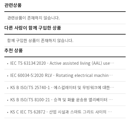
관련상품
관련상품이 존재하지 않습니다.
다른 사람이 함께 구입한 상품
함께 구입한 상품이 존재하지 않습니다.
추천 상품
IEC TS 63134:2020 - Active assisted living (AAL) use cases
IEC 60034-5:2020 RLV - Rotating electrical machines - Part 5: Degrees of protection provided by the integral design of rotating electrical machines (IP code) - Classification
KS B ISO/TS 25740-1 - 에스컬레이터 및 무빙워크에 대한 안전요건 — 제1부: 세계공통 필수 안전요건(GESRs)
KS B ISO/TS 8100-21 - 승객 및 화물 운송용 엘리베이터 —제21부: 세계공통 필수안전요건(GESRs)을 충족하는 세계공통 안전 파라미터(GSPs)
KS C IEC TS 62872 - 산업 시설과 스마트 그리드 사이의 산업 공정 측정, 제어 및 자동화 시스템 인터페이스