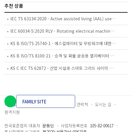
추천 상품
IEC TS 63134:2020 - Active assisted living (AAL) use cases
IEC 60034-5:2020 RLV - Rotating electrical machines - Part 5: Degrees of protection provided by the integral design of rotating electrical machines (IP code) - Classification
KS B ISO/TS 25740-1 - 에스컬레이터 및 무빙워크에 대한 안전요건 — 제1부: 세계공통 필수 안전요건(GESRs)
KS B ISO/TS 8100-21 - 승객 및 화물 운송용 엘리베이터 —제21부: 세계공통 필수안전요건(GESRs)을 충족하는 세계공통 안전 파라미터(GSPs)
KS C IEC TS 62872 - 산업 시설과 스마트 그리드 사이의 산업 공정 측정, 제어 및 자동화 시스템 인터페이스
FAMILY SITE
개인정보처리방침
이용약관
담당자 연락처
오시는 길
원격지원
한국표준협회 대표자
문동민
사업자등록번호
105-82-00617
통신판매업 신고번호
제2020-서울강남-00623호