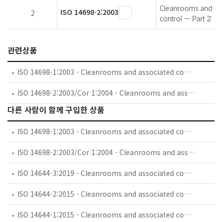
Cleanrooms and ass
ISO 14698-2:2003
2
control — Part 2: E
관련상품
ISO 14698-1:2003 - Cleanrooms and associated controlled environments — Biocontamination control — Part 1: General principles and methods
ISO 14698-2:2003/Cor 1:2004 - Cleanrooms and associated controlled environments — Biocontamination control — Part 2: Evaluation and interpretation of biocontamination data — Technical Corrigendum 1
다른 사람이 함께 구입한 상품
ISO 14698-1:2003 - Cleanrooms and associated controlled environments — Biocontamination control — Part 1: General principles and methods
ISO 14698-2:2003/Cor 1:2004 - Cleanrooms and associated controlled environments — Biocontamination control — Part 2: Evaluation and interpretation of biocontamination data — Technical Corrigendum 1
ISO 14644-3:2019 - Cleanrooms and associated controlled environments — Part 3: Test methods
ISO 14644-2:2015 - Cleanrooms and associated controlled environments — Part 2: Monitoring to provide evidence of cleanroom performance related to air cleanliness by particle concentration
ISO 14644-1:2015 - Cleanrooms and associated controlled environments — Part 1: Classification of air cleanliness by particle concentration