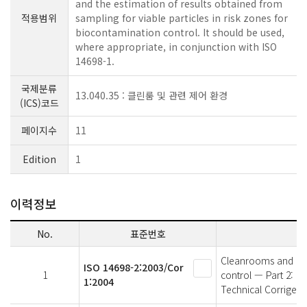
and the estimation of results obtained from
적용범위
sampling for viable particles in risk zones for
biocontamination control. It should be used,
where appropriate, in conjunction with ISO
14698-1.
국제분류
13.040.35 : 클린룸 및 관련 제어 환경
(ICS)코드
페이지수
11
Edition
1
이력정보
No.
표준번호
Cleanrooms and ass
ISO 14698-2:2003/Cor
1
control — Part 2: E
1:2004
Technical Corrigen