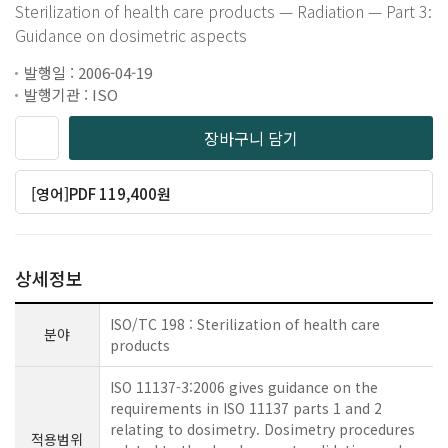
Sterilization of health care products — Radiation — Part 3:
Guidance on dosimetric aspects
발행일 : 2006-04-19
발행기관 : ISO
장바구니 담기
[영어]PDF 119,400원
상세정보
ISO/TC 198 : Sterilization of health care
분야
products
ISO 11137-3:2006 gives guidance on the
requirements in ISO 11137 parts 1 and 2
relating to dosimetry. Dosimetry procedures
적용범위