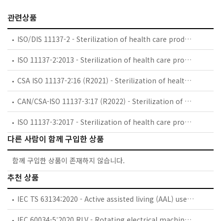
관련상품
ISO/DIS 11137-2 - Sterilization of health care products — Radiation — Part 2: Establishing the sterilization dose
ISO 11137-2:2013 - Sterilization of health care products — Radiation — Part 2: Establishing the sterilization dose
CSA ISO 11137-2:16 (R2021) - Sterilization of health care products - Radiation - Part 2: Establishing the sterilization dose (Adopted ISO 11137-2:2013, third edition, 2013-06-01)
CAN/CSA-ISO 11137-3:17 (R2022) - Sterilization of health care products — Radiation — Part 3: Guidance on dosimetric aspects of development, validation and routine control (Adopted ISO 11137-3:2017, second edition, 2017-06)
ISO 11137-3:2017 - Sterilization of health care products — Radiation — Part 3: Guidance on dosimetric aspects of development, validation and routine control
다른 사람이 함께 구입한 상품
함께 구입한 상품이 존재하지 않습니다.
추천 상품
IEC TS 63134:2020 - Active assisted living (AAL) use cases
IEC 60034-5:2020 RLV - Rotating electrical machines - Part 5: Degrees of protection provided by the integral design of rotating electrical machines (IP code) - Classification