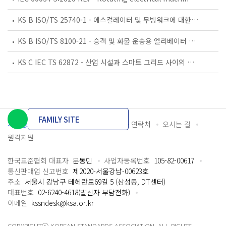
KS B ISO/TS 25740-1 - 에스컬레이터 및 무빙워크에 대한 안전요건 — 제1부: 세계공통 필수 안전요건(GESRs)
KS B ISO/TS 8100-21 - 승객 및 화물 운송용 엘리베이터 —제21부: 세계공통 필수안전요건(GESRs)을 충족하는 세계공통 안전 파라미터(GSPs)
KS C IEC TS 62872 - 산업 시설과 스마트 그리드 사이의 산업 공정 측정, 제어 및 자동화 시스템 인터페이스
FAMILY SITE
개인정보처리방침
이용약관
담당자 연락처
오시는 길
원격지원
한국표준협회 대표자
문동민
사업자등록번호
105-82-00617
통신판매업 신고번호
제2020-서울강남-00623호
주소
서울시 강남구 테헤란로69길 5 (삼성동, DT센터)
대표번호
02-6240-4618(발신자 부담전화)
이메일
kssndesk@ksa.or.kr
COPYRIGHTⓒ KOREAN STANDARDS ASSOCIATION. ALL RIGHTS