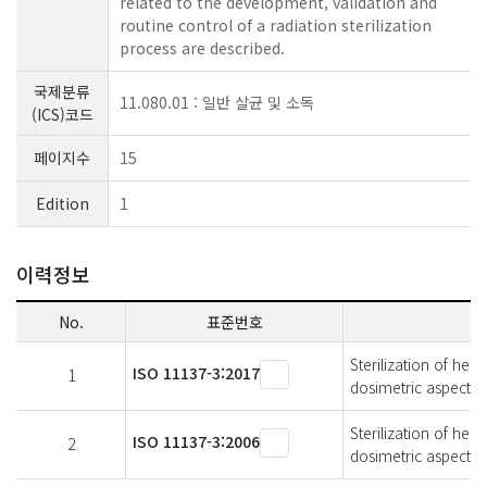
related to the development, validation and
routine control of a radiation sterilization
process are described.
국제분류
11.080.01 : 일반 살균 및 소독
(ICS)코드
페이지수
15
Edition
1
이력정보
No.
표준번호
Sterilization of he
ISO 11137-3:2017
1
dosimetric aspects 
Sterilization of he
ISO 11137-3:2006
2
dosimetric aspects