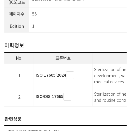
(ICS)코드
페이지수
55
Edition
1
이력정보
No.
표준번호
Sterilization of he
ISO 17665:2024
1
development, validat
medical devices
Sterilization of he
ISO/DIS 17665
2
and routine control 
관련상품