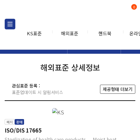
0
KS표준
해외표준
핸드북
온라
해외표준
해외표준검색
해외표
검색
해외표준 상세정보
관심표준 등록 :
제공형태 더보기
표준업데이트 시 알림서비스
폐지
판매
ISO/DIS 17665
Sterilization of health care products — Moist heat —