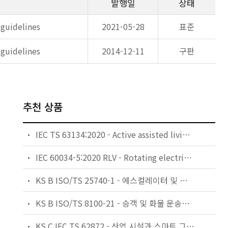
발행일
상태
 guidelines
2021-05-28
표준
 guidelines
2014-12-11
구판
추천 상품
IEC TS 63134:2020 - Active assisted living (AAL) use cases
IEC 60034-5:2020 RLV - Rotating electrical machines - Part 5: Degrees of protection provided by the integral design of rotating electrical machines (IP code) - Classification
KS B ISO/TS 25740-1 - 에스컬레이터 및 무빙워크에 대한 안전요건 — 제1부: 세계공통 필수 안전요건(GESRs)
KS B ISO/TS 8100-21 - 승객 및 화물 운송용 엘리베이터 —제21부: 세계공통 필수안전요건(GESRs)을 충족하는 세계공통 안전 파라미터(GSPs)
KS C IEC TS 62872 - 산업 시설과 스마트 그리드 사이의 산업 공정 측정, 제어 및 자동화 시스템 인터페이스