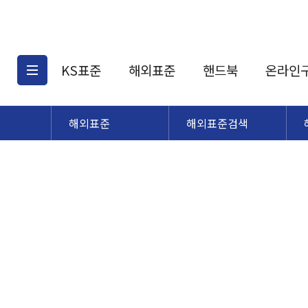
KS표준
해외표준
핸드북
온라인
해외표준
해외표준검색
KS표준검색
해외표준검색
KS
소개
AATCC
KS관련상품
해외표준관련상품
ASM
제공표준
DIN
KS인증심사기준
해외표준 견적의뢰
JSTRA
구입절차
TRA
국내단체표준
ISO심볼