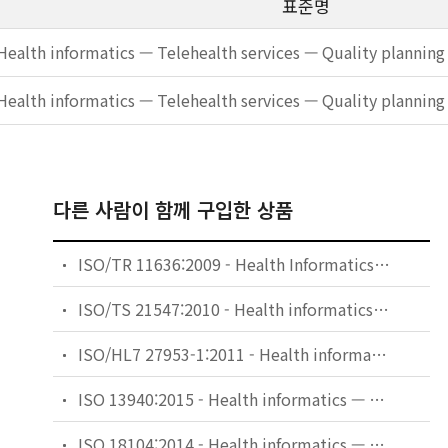
표준명
Health informatics — Telehealth services — Quality planning
Health informatics — Telehealth services — Quality planning
다른 사람이 함께 구입한 상품
ISO/TR 11636:2009 - Health Informatics — Dynamic on-demand virtual private network for health information infrastructure
ISO/TS 21547:2010 - Health informatics — Security requirements for archiving of electronic health records — Principles
ISO/HL7 27953-1:2011 - Health informatics — Individual case safety reports (ICSRs) in pharmacovigilance — Part 1: Framework for adverse event reporting
ISO 13940:2015 - Health informatics — System of concepts to support continuity of care
ISO 18104:2014 - Health informatics — Categorial structures for representation of nursing diagnoses and nursing actions in terminological systems