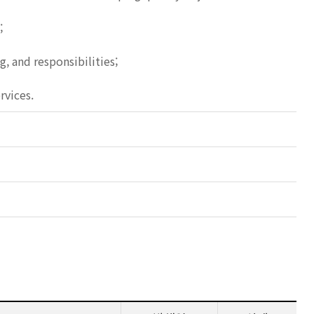
;
, and responsibilities;
rvices.