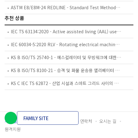
ASTM E8/E8M-24 REDLINE - Standard Test Methods for Tension Testing of Metallic Materials
추천 상품
IEC TS 63134:2020 - Active assisted living (AAL) use cases
IEC 60034-5:2020 RLV - Rotating electrical machines - Part 5: Degrees of protection provided by the integral design of rotating electrical machines (IP code) - Classification
KS B ISO/TS 25740-1 - 에스컬레이터 및 무빙워크에 대한 안전요건 — 제1부: 세계공통 필수 안전요건(GESRs)
KS B ISO/TS 8100-21 - 승객 및 화물 운송용 엘리베이터 —제21부: 세계공통 필수안전요건(GESRs)을 충족하는 세계공통 안전 파라미터(GSPs)
KS C IEC TS 62872 - 산업 시설과 스마트 그리드 사이의 산업 공정 측정, 제어 및 자동화 시스템 인터페이스
FAMILY SITE
개인정보처리방침
이용약관
담당자 연락처
오시는 길
원격지원