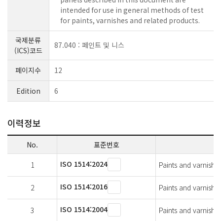
intended for use in general methods of test
for paints, varnishes and related products.
국제분류
87.040 : 페인트 및 니스
(ICS)코드
페이지수
12
Edition
6
이력정보
No.
표준번호
ISO 1514:2024
1
Paints and varnishe
ISO 1514:2016
2
Paints and varnishe
ISO 1514:2004
3
Paints and varnishe