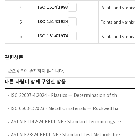
ISO 1514:1993
4
Paints and varnishe
ISO 1514:1984
5
Paints and varnishes
ISO 1514:1974
6
Paints and varnishe
관련상품
관련상품이 존재하지 않습니다.
다른 사람이 함께 구입한 상품
ISO 22007-4:2024 - Plastics — Determination of thermal conductivity and thermal diffusivity — Part 4: Light flash method
ISO 6508-1:2023 - Metallic materials — Rockwell hardness test — Part 1: Test method
ASTM E1142-24 REDLINE - Standard Terminology Relating to Thermophysical Properties
ASTM E23-24 REDLINE - Standard Test Methods for Notched Bar Impact Testing of Metallic Materials