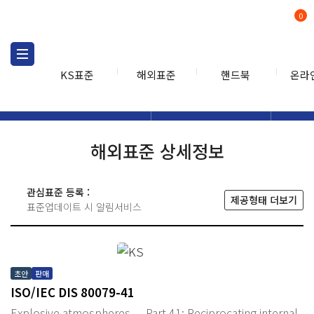
0
KS표준
해외표준
핸드북
온라
해외표준
해외표준검색
해외표
검색
해외표준 상세정보
관심표준 등록 :
제공형태 더보기
표준업데이트 시 알림서비스
초안
판매
ISO/IEC DIS 80079-41
Explosive atmospheres — Part 41: Reciprocating internal