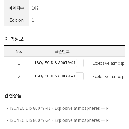
페이지수
102
Edition
1
이력정보
No.
표준번호
ISO/IEC DIS 80079-41
1
Explosive atmospher
ISO/IEC DIS 80079-41
2
Explosive atmospher
관련상품
ISO/IEC DIS 80079-41 - Explosive atmospheres — Part 41: Reciprocating internal combustion engines
ISO/IEC DIS 80079-34 - Explosive atmospheres — Part 34: Application of quality management systems for Ex Product manufacture