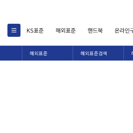
KS표준
해외표준
핸드북
온라인
해외표준
해외표준검색
KS표준검색
해외표준검색
KS
소개
AATCC
KS관련상품
해외표준관련상품
ASM
제공표준
DIN
KS인증심사기준
해외표준 견적의뢰
JSTRA
구입절차
TRA
국내단체표준
ISO심볼