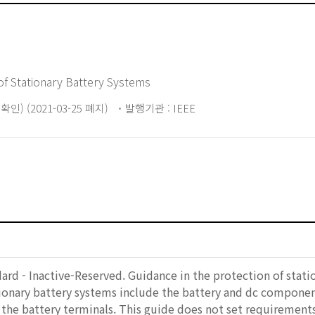
of Stationary Battery Systems
0 확인) (2021-03-25 폐지)
발행기관 : IEEE
rd - Inactive-Reserved. Guidance in the protection of stati
tionary battery systems include the battery and dc component
he battery terminals. This guide does not set requirements;