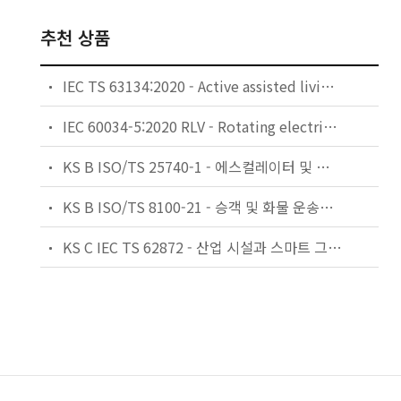
추천 상품
IEC TS 63134:2020 - Active assisted living (AAL) use cases
IEC 60034-5:2020 RLV - Rotating electrical machines - Part 5: Degrees of protection provided by the integral design of rotating electrical machines (IP code) - Classification
KS B ISO/TS 25740-1 - 에스컬레이터 및 무빙워크에 대한 안전요건 — 제1부: 세계공통 필수 안전요건(GESRs)
KS B ISO/TS 8100-21 - 승객 및 화물 운송용 엘리베이터 —제21부: 세계공통 필수안전요건(GESRs)을 충족하는 세계공통 안전 파라미터(GSPs)
KS C IEC TS 62872 - 산업 시설과 스마트 그리드 사이의 산업 공정 측정, 제어 및 자동화 시스템 인터페이스