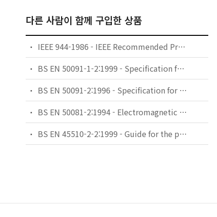
다른 사람이 함께 구입한 상품
IEEE 944-1986 - IEEE Recommended Practice for the Application and Testing of Uninterruptible Power Supplies for Power Generating Stations
BS EN 50091-1-2:1999 - Specification for uninterruptible power systems (UPS). General and safety requirements for UPS used in restricted access locations.
BS EN 50091-2:1996 - Specification for uninterruptible power systems (UPS). EMC requirements.
BS EN 50081-2:1994 - Electromagnetic compatibility. Generic emission standard. Industrial environment.
BS EN 45510-2-2:1999 - Guide for the procurement of power station equipment. Electrical equipment. Uninterruptible power supplies.