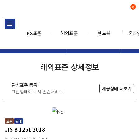
0
KS표준
해외표준
핸드북
온라
해외표준
해외표준검색
해외표
검색
해외표준 상세정보
관심표준 등록 :
제공형태 더보기
표준업데이트 시 알림서비스
표준
판매
JIS B 1251:2018
Spring lock washers