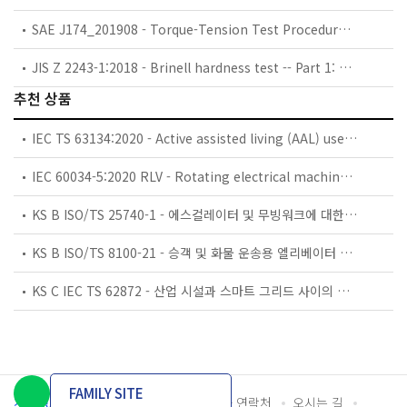
SAE J174_201908 - Torque-Tension Test Procedure for Steel Threaded Fasteners - Inch Series (Stabilized: Aug 2019)
JIS Z 2243-1:2018 - Brinell hardness test -- Part 1: Test method
추천 상품
IEC TS 63134:2020 - Active assisted living (AAL) use cases
IEC 60034-5:2020 RLV - Rotating electrical machines - Part 5: Degrees of protection provided by the integral design of rotating electrical machines (IP code) - Classification
KS B ISO/TS 25740-1 - 에스컬레이터 및 무빙워크에 대한 안전요건 — 제1부: 세계공통 필수 안전요건(GESRs)
KS B ISO/TS 8100-21 - 승객 및 화물 운송용 엘리베이터 —제21부: 세계공통 필수안전요건(GESRs)을 충족하는 세계공통 안전 파라미터(GSPs)
KS C IEC TS 62872 - 산업 시설과 스마트 그리드 사이의 산업 공정 측정, 제어 및 자동화 시스템 인터페이스
FAMILY SITE
개인정보처리방침
이용약관
담당자 연락처
오시는 길