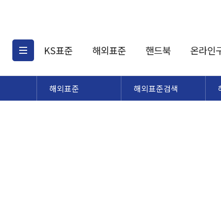
KS표준
해외표준
핸드북
온라인
해외표준
해외표준검색
KS표준검색
해외표준검색
KS
소개
AATCC
KS관련상품
해외표준관련상품
ASM
제공표준
DIN
KS인증심사기준
해외표준 견적의뢰
JSTRA
구입절차
TRA
국내단체표준
ISO심볼