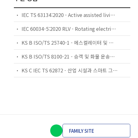
IEC TS 63134:2020 - Active assisted living (AAL) use cases
IEC 60034-5:2020 RLV - Rotating electrical machines - Part 5: Degrees of protection provided by the integral design of rotating electrical machines (IP code) - Classification
KS B ISO/TS 25740-1 - 에스컬레이터 및 무빙워크에 대한 안전요건 — 제1부: 세계공통 필수 안전요건(GESRs)
KS B ISO/TS 8100-21 - 승객 및 화물 운송용 엘리베이터 —제21부: 세계공통 필수안전요건(GESRs)을 충족하는 세계공통 안전 파라미터(GSPs)
KS C IEC TS 62872 - 산업 시설과 스마트 그리드 사이의 산업 공정 측정, 제어 및 자동화 시스템 인터페이스
FAMILY SITE