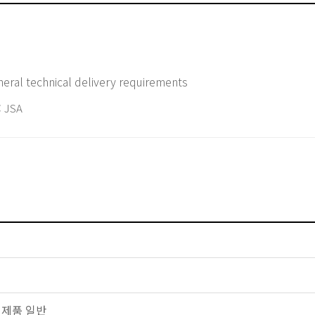
neral technical delivery requirements
 JSA
금속 제품 일반