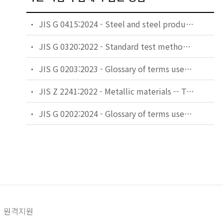
JIS G 0415:2024 - Steel and steel products -- Inspection documents
JIS G 0320:2022 - Standard test method for heat analysis of steel products
JIS G 0203:2023 - Glossary of terms used in iron and steel (Products and quality)
JIS Z 2241:2022 - Metallic materials -- Tensile testing -- Method of test at room temperature
JIS G 0202:2024 - Glossary of terms used in iron and steel (Testing)
원격지원