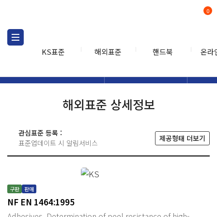
0
KS표준
해외표준
핸드북
온라
해외표준
해외표준검색
해외표
검색
해외표준 상세정보
관심표준 등록 :
제공형태 더보기
표준업데이트 시 알림서비스
구판
판매
NF EN 1464:1995
Adhesives. Determination of peel resistance of high-