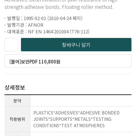
strength adhesive bonds. Floating roller method.
발행일 : 1995-02-01 (2010-04-24 폐지)
발행기관 : AFNOR
대체표준 : NF EN 1464:201004 (T76-112)
장바구니 담기
[불어]보안PDF 110,800원
상세정보
분야
PLASTICS*ADHESIVES*ADHESIVE BONDED
적용범위
JOINTS*SUPPORTS*METALS*TESTING
CONDITIONS*TEST ATMOSPHERES