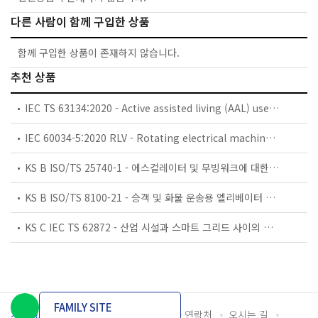
다른 사람이 함께 구입한 상품
함께 구입한 상품이 존재하지 않습니다.
추천 상품
IEC TS 63134:2020 - Active assisted living (AAL) use cases
IEC 60034-5:2020 RLV - Rotating electrical machines - Part 5: Degrees of protection provided by the integral design of rotating electrical machines (IP code) - Classification
KS B ISO/TS 25740-1 - 에스컬레이터 및 무빙워크에 대한 안전요건 — 제1부: 세계공통 필수 안전요건(GESRs)
KS B ISO/TS 8100-21 - 승객 및 화물 운송용 엘리베이터 —제21부: 세계공통 필수안전요건(GESRs)을 충족하는 세계공통 안전 파라미터(GSPs)
KS C IEC TS 62872 - 산업 시설과 스마트 그리드 사이의 산업 공정 측정, 제어 및 자동화 시스템 인터페이스
FAMILY SITE
개인정보처리방침
이용약관
담당자 연락처
오시는 길