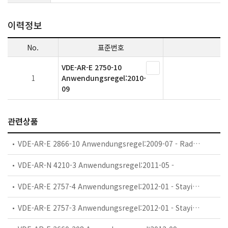
이력정보
No.
표준번호
VDE-AR-E 2750-10
1
Anwendungsregel:2010-
09
관련상품
VDE-AR-E 2866-10 Anwendungsregel:2009-07 - Radio equipment for the transmission of image and acoustic signals of law enforcement and emergency services in 2,3 GHz frequency range Technical requirements and their methods of measurement
VDE-AR-N 4210-3 Anwendungsregel:2011-05 -
VDE-AR-E 2757-4 Anwendungsregel:2012-01 - Staying at home service Quality criteria for providers, services and products of Ambient Assisted Living (AAL)
VDE-AR-E 2757-3 Anwendungsregel:2012-01 - Staying at home service Criteria for the selection and installation of AAL components