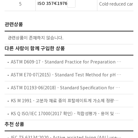
ISO 3574:1976
5
Cold-reduced carbon
관련상품
관련상품이 존재하지 않습니다.
다른 사람이 함께 구입한 상품
ASTM D609-17 - Standard Practice for Preparation of Cold-Rolled Steel Panels for Testing Paint, Varnish, Conversion Coatings, and Related Coating Products
ASTM E70-07(2015) - Standard Test Method for pH of Aqueous Solutions With the Glass Electrode
ASTM D1193-06(2018) - Standard Specification for Reagent Water
KS M 1991 - 고분자 재료 중의 프탈레이트계 가소제 정량방법
KS Q ISO/IEC 17000(2017 확인) - 적합성평가 - 용어 및 일반원칙
추천 상품
IEC TS 63134:2020 - Active assisted living (AAL) use cases