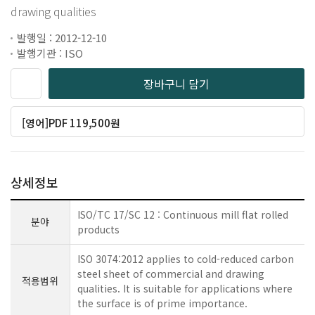
drawing qualities
발행일 : 2012-12-10
발행기관 : ISO
장바구니 담기
[영어]PDF 119,500원
상세정보
ISO/TC 17/SC 12 : Continuous mill flat rolled
분야
products
ISO 3074:2012 applies to cold-reduced carbon
steel sheet of commercial and drawing
적용범위
qualities. It is suitable for applications where
the surface is of prime importance.