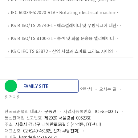
IEC 60034-5:2020 RLV - Rotating electrical machines - Part 5: Degrees of protection provided by the integral design of rotating electrical machines (IP code) - Classification
KS B ISO/TS 25740-1 - 에스컬레이터 및 무빙워크에 대한 안전요건 — 제1부: 세계공통 필수 안전요건(GESRs)
KS B ISO/TS 8100-21 - 승객 및 화물 운송용 엘리베이터 —제21부: 세계공통 필수안전요건(GESRs)을 충족하는 세계공통 안전 파라미터(GSPs)
KS C IEC TS 62872 - 산업 시설과 스마트 그리드 사이의 산업 공정 측정, 제어 및 자동화 시스템 인터페이스
FAMILY SITE
개인정보처리방침
이용약관
담당자 연락처
오시는 길
원격지원
한국표준협회 대표자
문동민
사업자등록번호
105-82-00617
통신판매업 신고번호
제2020-서울강남-00623호
주소
서울시 강남구 테헤란로69길 5 (삼성동, DT센터)
대표번호
02-6240-4618(발신자 부담전화)
이메일
kssndesk@ksa.or.kr