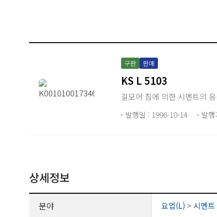
구판
판매
KS L 5103
길모어 침에 의한 시멘트의 응
발행일 : 1996-10-14
발행
상세정보
분야
요업(L)
>
시멘트