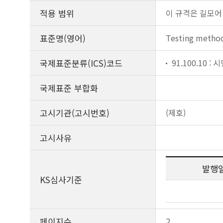
적용 범위
이 규격은 길모어
표준명(영어)
Testing method
국제표준분류(ICS)코드
91.100.10 :
국제표준 부합화
고시기관(고시번호)
(제호)
고시사유
발행
KS심사기준
페이지수
2