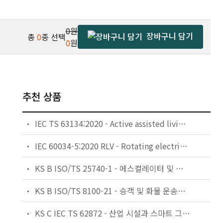
0원
장바구니 담기
총
0
종 선택
0
원
추천 상품
IEC TS 63134:2020 - Active assisted living (AAL) use cases
IEC 60034-5:2020 RLV - Rotating electrical machines - Part 5: Degrees of protection provided by the integral design of rotating electrical machines (IP code) - Classification
KS B ISO/TS 25740-1 - 에스컬레이터 및 무빙워크에 대한 안전요건 — 제1부: 세계공통 필수 안전요건(GESRs)
KS B ISO/TS 8100-21 - 승객 및 화물 운송용 엘리베이터 —제21부: 세계공통 필수안전요건(GESRs)을 충족하는 세계공통 안전 파라미터(GSPs)
KS C IEC TS 62872 - 산업 시설과 스마트 그리드 사이의 산업 공정 측정, 제어 및 자동화 시스템 인터페이스