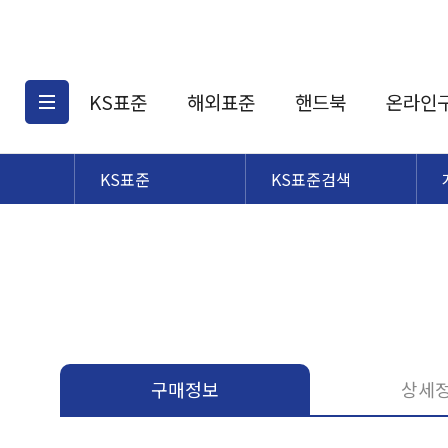
KS표준
해외표준
핸드북
온라인
KS표준
KS표준검색
KS표준검색
해외표준검색
KS
소개
AATCC
KS관련상품
해외표준관련상품
ASM
제공표준
DIN
KS인증심사기준
해외표준 견적의뢰
JSTRA
구입절차
TRA
국내단체표준
ISO심볼
구매정보
상세