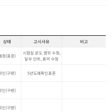
상태
고시사유
비고
시험실 온도 범위 수정,
개정(표준)
일부 단위, 용어 수정
확인(구판)
5년도래확인표준
확인(구판)
확인(구판)