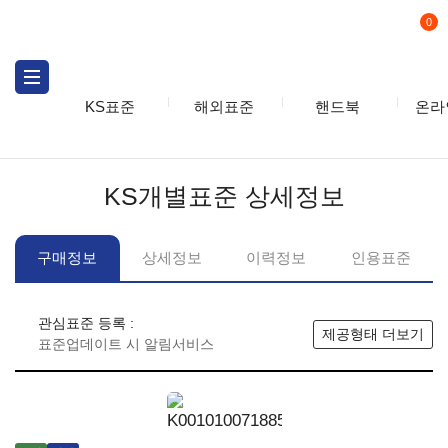
0
KS표준
해외표준
핸드북
온라
KS표준
KS표준검색
개별
KS개별표준 상세정보
구매정보
상세정보
이력정보
인용표준
관심표준 등록 :
제공형태 더보기
표준업데이트 시 알림서비스