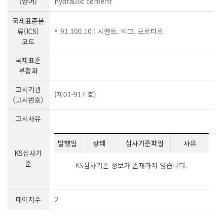
(영어)
hydraulic cement
국제표준분
류(ICS)
91.100.10 : 시멘트. 석고. 모르타르
코드
국제표준
부합화
고시기관
(제01-917 호)
(고시번호)
고시사유
발행일
상태
심사기준파일
사유
KS심사기
준
KS심사기준 정보가 존재하지 않습니다.
페이지수
2