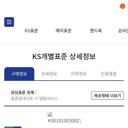
0
KS표준
해외표준
핸드북
온라
KS표준
KS표준검색
개별
KS개별표준 상세정보
구매정보
상세정보
이력정보
인용표준
관심표준 등록 :
제공형태 더보기
표준업데이트 시 알림서비스