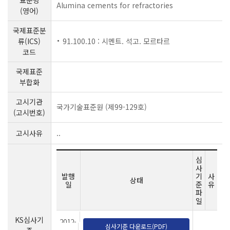
표준명
Alumina cements for refractories
(영어)
국제표준분
류(ICS)
91.100.10 : 시멘트. 석고. 모르타르
코드
국제표준
부합화
고시기관
국가기술표준원 (제99-129호)
(고시번호)
고시사유
..
심
사
발행
기
사
상태
일
준
유
파
일
KS심사기
2012-
심사기준 다운로드(PDF)