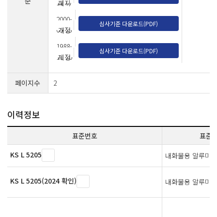
준
11-07
폐지
2000-
심사기준 다운로드(PDF)
05-23
개정
1988-
심사기준 다운로드(PDF)
11-26
제정
페이지수
2
이력정보
표준번호
표준
KS L 5205
내화물용 알루미나
KS L 5205(2024 확인)
내화물용 알루미나