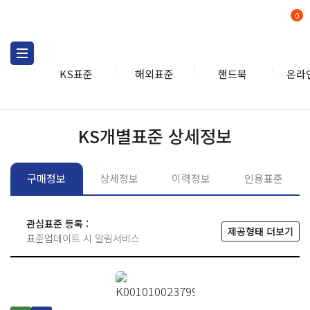
0
KS표준
해외표준
핸드북
온라
KS표준
KS표준검색
개별
KS개별표준 상세정보
구매정보
상세정보
이력정보
인용표준
관심표준 등록 :
제공형태 더보기
표준업데이트 시 알림서비스