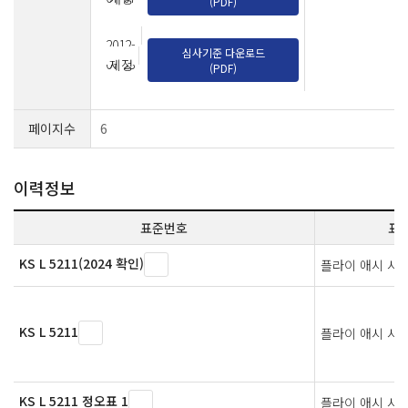
(PDF)
2012-
심사기준 다운로드
07-23
제정
(PDF)
페이지수
6
이력정보
표준번호
표
KS L 5211(2024 확인)
플라이 애시 시
KS L 5211
플라이 애시 시
KS L 5211 정오표 1
플라이 애시 시