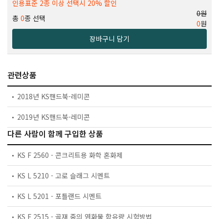
인용표준 2종 이상 선택시 20% 할인
0원
총
0
종 선택
0
원
장바구니 담기
관련상품
2018년 KS핸드북-레미콘
2019년 KS핸드북-레미콘
다른 사람이 함께 구입한 상품
KS F 2560 - 콘크리트용 화학 혼화제
KS L 5210 - 고로 슬래그 시멘트
KS L 5201 - 포틀랜드 시멘트
KS F 2515 - 골재 중의 염화물 함유량 시험방법