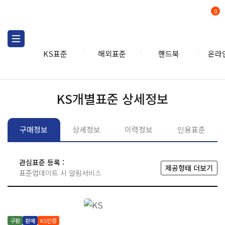
0
KS표준
해외표준
핸드북
온라
KS표준
KS표준검색
개별
KS개별표준 상세정보
구매정보
상세정보
이력정보
인용표준
관심표준 등록 :
제공형태 더보기
표준업데이트 시 알림서비스
구판
판매
KS인증