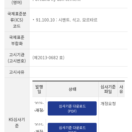
(영어)
국제표준분
류(ICS)
91.100.10 : 시멘트. 석고. 모르타르
코드
국제표준
부합화
고시기관
(제2013-0682 호)
(고시번호)
고시사유
발행
심사기준
사
상태
일
파일
유
2023-
개정요청
심사기준 다운로드
09-05
개정
(PDF)
KS심사기
2015-
준
심사기준 다운로드
07-07
개정