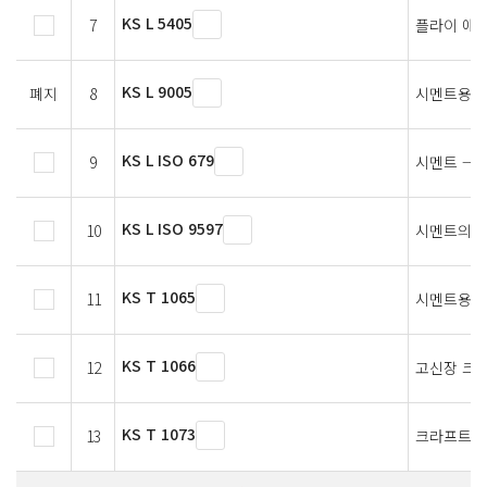
KS L 5405
7
플라이 애
KS L 9005
폐지
8
시멘트용 인
KS L ISO 679
9
시멘트 — 
KS L ISO 9597
10
시멘트의 응
KS T 1065
11
시멘트용 
KS T 1066
12
고신장 크
KS T 1073
13
크라프트 