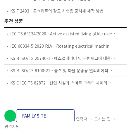
KS F 2403 - 콘크리트의 강도 시험용 공시체 제작 방법
추천 상품
IEC TS 63134:2020 - Active assisted living (AAL) use cases
IEC 60034-5:2020 RLV - Rotating electrical machines - Part 5: Degrees of protection provided by the integral design of rotating electrical machines (IP code) - Classification
KS B ISO/TS 25740-1 - 에스컬레이터 및 무빙워크에 대한 안전요건 — 제1부: 세계공통 필수 안전요건(GESRs)
KS B ISO/TS 8100-21 - 승객 및 화물 운송용 엘리베이터 —제21부: 세계공통 필수안전요건(GESRs)을 충족하는 세계공통 안전 파라미터(GSPs)
KS C IEC TS 62872 - 산업 시설과 스마트 그리드 사이의 산업 공정 측정, 제어 및 자동화 시스템 인터페이스
FAMILY SITE
개인정보처리방침
이용약관
담당자 연락처
오시는 길
원격지원