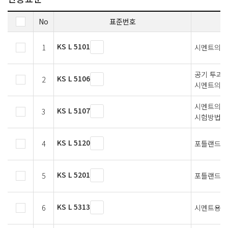
No
표준번호
KS L 5101
1
시멘트의 시
공기 투과 
KS L 5106
2
시멘트의 
시멘트의 
KS L 5107
3
시험방법
KS L 5120
4
포틀랜드 시
KS L 5201
5
포틀랜드 
KS L 5313
6
시멘트용 