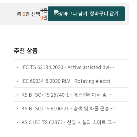
0원
장바구니 담기
총
0
종 선택
0
원
추천 상품
IEC TS 63134:2020 - Active assisted living (AAL) use cases
IEC 60034-5:2020 RLV - Rotating electrical machines - Part 5: Degrees of protection provided by the integral design of rotating electrical machines (IP code) - Classification
KS B ISO/TS 25740-1 - 에스컬레이터 및 무빙워크에 대한 안전요건 — 제1부: 세계공통 필수 안전요건(GESRs)
KS B ISO/TS 8100-21 - 승객 및 화물 운송용 엘리베이터 —제21부: 세계공통 필수안전요건(GESRs)을 충족하는 세계공통 안전 파라미터(GSPs)
KS C IEC TS 62872 - 산업 시설과 스마트 그리드 사이의 산업 공정 측정, 제어 및 자동화 시스템 인터페이스