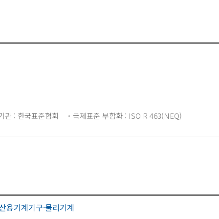
기관 : 한국표준협회
국제표준 부합화 : ISO R 463(NEQ)
산용기계기구·물리기계