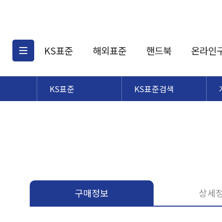
KS표준
해외표준
핸드북
온라인
KS표준
KS표준검색
KS표준검색
해외표준검색
KS
소개
AATCC
KS관련상품
해외표준관련상품
ASM
제공표준
DIN
KS인증심사기준
해외표준 견적의뢰
JSTRA
구입절차
TRA
국내단체표준
ISO심볼
구매정보
상세