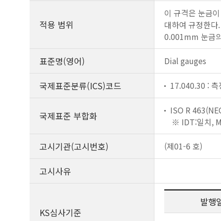
이 규격은 눈금이 0
적용 범위
대하여 규정한다. 
0.001mm 눈
표준명(영어)
Dial gauges
국제표준분류(ICS)코드
17.040.30 :
ISO R 463(NE
국제표준 부합화
※ IDT:일치,
고시기관(고시번호)
(제01-6 호)
고시사유
발행
KS심사기준