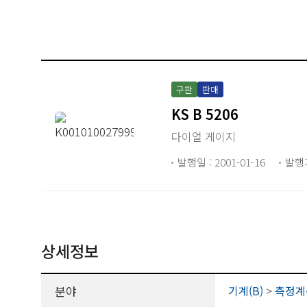
구판
판매
KS B 5206
다이얼 게이지
발행일 : 2001-01-16
발행
상세정보
분야
기계(B)
>
측정계