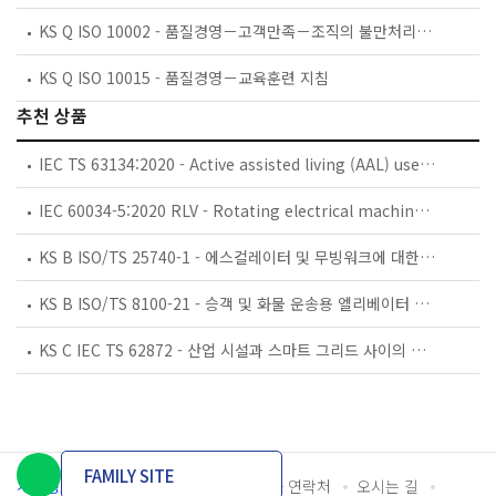
KS Q ISO 10002 - 품질경영－고객만족－조직의 불만처리에 대한 지침
KS Q ISO 10015 - 품질경영－교육훈련 지침
추천 상품
IEC TS 63134:2020 - Active assisted living (AAL) use cases
IEC 60034-5:2020 RLV - Rotating electrical machines - Part 5: Degrees of protection provided by the integral design of rotating electrical machines (IP code) - Classification
KS B ISO/TS 25740-1 - 에스컬레이터 및 무빙워크에 대한 안전요건 — 제1부: 세계공통 필수 안전요건(GESRs)
KS B ISO/TS 8100-21 - 승객 및 화물 운송용 엘리베이터 —제21부: 세계공통 필수안전요건(GESRs)을 충족하는 세계공통 안전 파라미터(GSPs)
KS C IEC TS 62872 - 산업 시설과 스마트 그리드 사이의 산업 공정 측정, 제어 및 자동화 시스템 인터페이스
FAMILY SITE
개인정보처리방침
이용약관
담당자 연락처
오시는 길