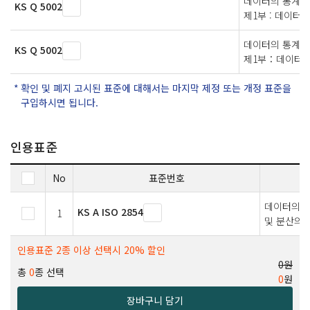
데이터의 통계적 
KS Q 5002
제1부 : 데이터
데이터의 통계적
KS Q 5002
제1부：데이터의
확인 및 폐지 고시된 표준에 대해서는 마지막 제정 또는 개정 표준을
구입하시면 됩니다.
인용표준
No
표준번호
데이터의 통
KS A ISO 2854
1
및 분산의
인용표준 2종 이상 선택시 20% 할인
0원
총
0
종 선택
0
원
장바구니 담기