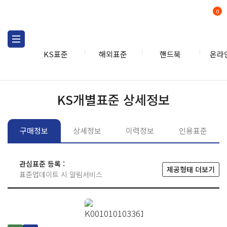
0
KS표준
해외표준
핸드북
온라
KS표준
KS표준검색
개별
KS개별표준 상세정보
구매정보
상세정보
이력정보
인용표준
관심표준 등록 :
제공형태 더보기
표준업데이트 시 알림서비스