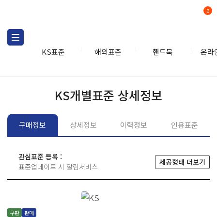
0
KS표준
해외표준
핸드북
온라
KS표준
KS표준검색
개별
KS개별표준 상세정보
구매정보
상세정보
이력정보
인용표준
관심표준 등록 :
제공형태 더보기
표준업데이트 시 알림서비스
구판
판매