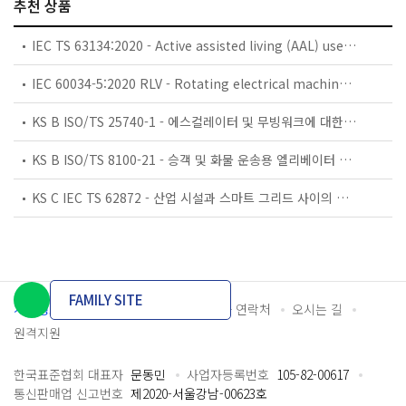
추천 상품
IEC TS 63134:2020 - Active assisted living (AAL) use cases
IEC 60034-5:2020 RLV - Rotating electrical machines - Part 5: Degrees of protection provided by the integral design of rotating electrical machines (IP code) - Classification
KS B ISO/TS 25740-1 - 에스컬레이터 및 무빙워크에 대한 안전요건 — 제1부: 세계공통 필수 안전요건(GESRs)
KS B ISO/TS 8100-21 - 승객 및 화물 운송용 엘리베이터 —제21부: 세계공통 필수안전요건(GESRs)을 충족하는 세계공통 안전 파라미터(GSPs)
KS C IEC TS 62872 - 산업 시설과 스마트 그리드 사이의 산업 공정 측정, 제어 및 자동화 시스템 인터페이스
FAMILY SITE
개인정보처리방침
이용약관
담당자 연락처
오시는 길
원격지원
한국표준협회 대표자
문동민
사업자등록번호
105-82-00617
통신판매업 신고번호
제2020-서울강남-00623호