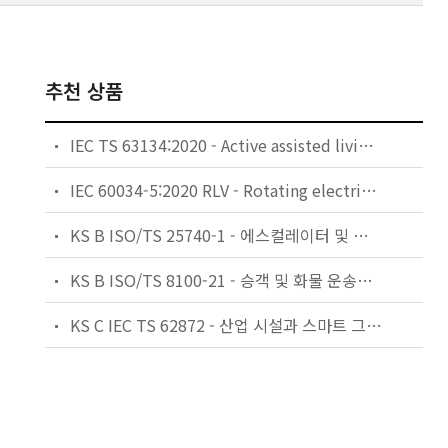
추천 상품
IEC TS 63134:2020 - Active assisted living (AAL) use cases
IEC 60034-5:2020 RLV - Rotating electrical machines - Part 5: Degrees of protection provided by the integral design of rotating electrical machines (IP code) - Classification
KS B ISO/TS 25740-1 - 에스컬레이터 및 무빙워크에 대한 안전요건 — 제1부: 세계공통 필수 안전요건(GESRs)
KS B ISO/TS 8100-21 - 승객 및 화물 운송용 엘리베이터 —제21부: 세계공통 필수안전요건(GESRs)을 충족하는 세계공통 안전 파라미터(GSPs)
KS C IEC TS 62872 - 산업 시설과 스마트 그리드 사이의 산업 공정 측정, 제어 및 자동화 시스템 인터페이스