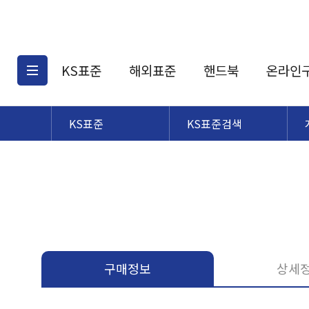
KS표준
해외표준
핸드북
온라인
KS표준
KS표준검색
KS표준검색
해외표준검색
KS
소개
AATCC
KS관련상품
해외표준관련상품
ASM
제공표준
DIN
KS인증심사기준
해외표준 견적의뢰
JSTRA
구입절차
TRA
국내단체표준
ISO심볼
구매정보
상세