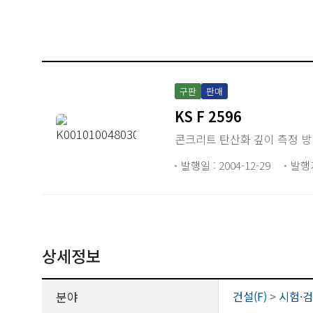
구판
판매
KS F 2596
콘크리트 탄산화 깊이 측정 
발행일 : 2004-12-29
발행
상세정보
분야
건설(F)
>
시험·검