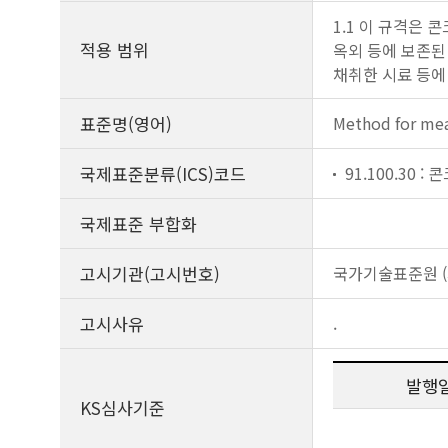
1.1 이 규격은 
적용 범위
옥외 등에 보존된
채취한 시료 등에
표준명(영어)
Method for mea
국제표준분류(ICS)코드
91.100.30 
국제표준 부합화
고시기관(고시번호)
국가기술표준원 (제
고시사유
.
발행
KS심사기준