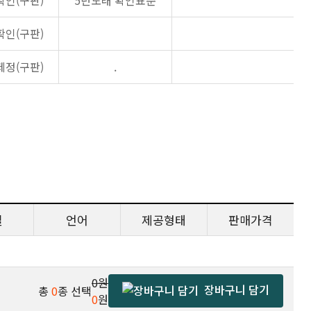
확인(구판)
5년도래 확인표준
확인(구판)
제정(구판)
.
일
언어
제공형태
판매가격
0원
장바구니 담기
총
0
종 선택
0
원