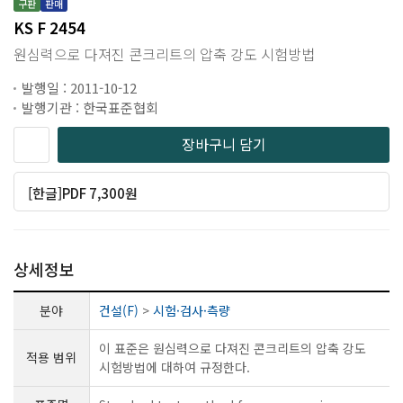
구판
판매
KS F 2454
원심력으로 다져진 콘크리트의 압축 강도 시험방법
발행일 : 2011-10-12
발행기관 : 한국표준협회
장바구니 담기
[한글]PDF 7,300원
상세정보
분야
건설(F)
>
시험·검사·측량
이 표준은 원심력으로 다져진 콘크리트의 압축 강도
적용 범위
시험방법에 대하여 규정한다.