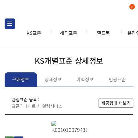
0
KS표준
해외표준
핸드북
온라
KS표준
KS표준검색
개별
KS개별표준 상세정보
구매정보
상세정보
이력정보
인용표준
관심표준 등록 :
제공형태 더보기
표준업데이트 시 알림서비스