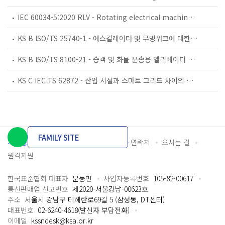
IEC 60034-5:2020 RLV - Rotating electrical machines - Part 5: Degrees of protection provided by the integral design of rotating electrical machines (IP code) - Classification
KS B ISO/TS 25740-1 - 에스컬레이터 및 무빙워크에 대한 안전요건 — 제1부: 세계공통 필수 안전요건(GESRs)
KS B ISO/TS 8100-21 - 승객 및 화물 운송용 엘리베이터 —제21부: 세계공통 필수안전요건(GESRs)을 충족하는 세계공통 안전 파라미터(GSPs)
KS C IEC TS 62872 - 산업 시설과 스마트 그리드 사이의 산업 공정 측정, 제어 및 자동화 시스템 인터페이스
FAMILY SITE
개인정보처리방침
이용약관
담당자 연락처
오시는 길
원격지원
한국표준협회 대표자
문동민
사업자등록번호
105-82-00617
통신판매업 신고번호
제2020-서울강남-00623호
주소
서울시 강남구 테헤란로69길 5 (삼성동, DT센터)
대표번호
02-6240-4618(발신자 부담전화)
이메일
kssndesk@ksa.or.kr