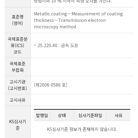
방법이며 10 % 이하의 측정 오차를 가진다.
Metallic coating－Measurement of coating
표준명
thickness－Transmission electron
(영어)
microscopy method
국제표준분
류(ICS)
25.220.40 : 금속 도장
코드
국제표준
부합화
고시기관
(제2006-0586 호)
(고시번호)
고시사유
발행일
상태
심사기준파일
사유
KS심사기
준
KS심사기준 정보가 존재하지 않습니다.