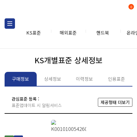
0
KS표준
해외표준
핸드북
온라
KS표준
KS표준검색
개별
KS개별표준 상세정보
구매정보
상세정보
이력정보
인용표준
관심표준 등록 :
제공형태 더보기
표준업데이트 시 알림서비스