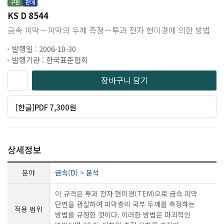
구판
판매
KS D 8544
금속 피막－피막의 두께 측정－투과 전자 현미경에 의한 방법
발행일 : 2006-10-30
발행기관 : 한국표준협회
장바구니 담기
[한글]PDF 7,300원
상세정보
분야
금속(D)
>
분석
이 규격은 투과 전자 현미경(TEM)으로 금속 피막
단면을 관찰하여 피막층의 국부 두께를 측정하는
적용 범위
방법을 규정한 것이다. 이러한 방법은 파괴적인