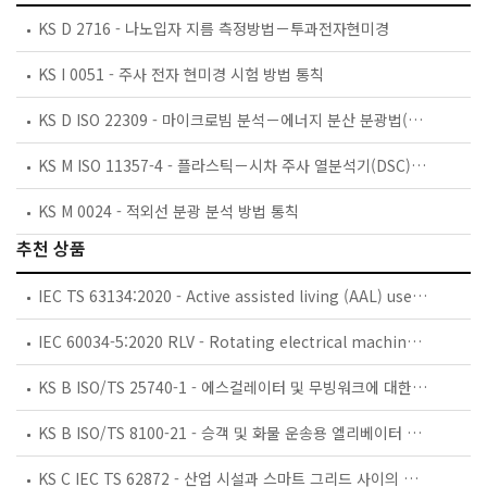
KS D 2716 - 나노입자 지름 측정방법－투과전자현미경
KS I 0051 - 주사 전자 현미경 시험 방법 통칙
KS D ISO 22309 - 마이크로빔 분석－에너지 분산 분광법(EDS)을 이용한 정량 분석
KS M ISO 11357-4 - 플라스틱－시차 주사 열분석기(DSC)－제4부：비열 용량 측정
KS M 0024 - 적외선 분광 분석 방법 통칙
추천 상품
IEC TS 63134:2020 - Active assisted living (AAL) use cases
IEC 60034-5:2020 RLV - Rotating electrical machines - Part 5: Degrees of protection provided by the integral design of rotating electrical machines (IP code) - Classification
KS B ISO/TS 25740-1 - 에스컬레이터 및 무빙워크에 대한 안전요건 — 제1부: 세계공통 필수 안전요건(GESRs)
KS B ISO/TS 8100-21 - 승객 및 화물 운송용 엘리베이터 —제21부: 세계공통 필수안전요건(GESRs)을 충족하는 세계공통 안전 파라미터(GSPs)
KS C IEC TS 62872 - 산업 시설과 스마트 그리드 사이의 산업 공정 측정, 제어 및 자동화 시스템 인터페이스