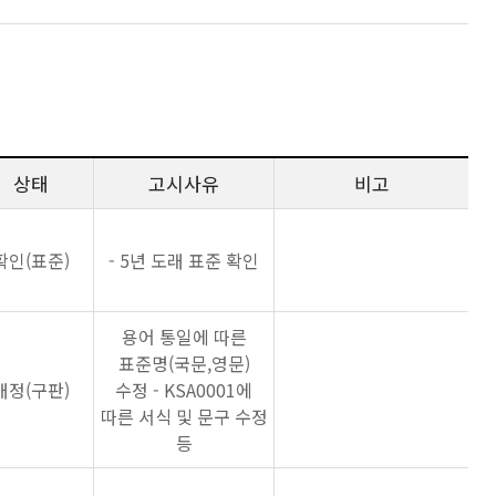
상태
고시사유
비고
확인(표준)
- 5년 도래 표준 확인
용어 통일에 따른
표준명(국문,영문)
개정(구판)
수정 - KSA0001에
따른 서식 및 문구 수정
등