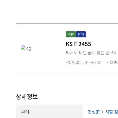
구판
판매
KS F 2455
믹서로 비빈 굳지 않은 콘크
발행일 : 2014-05-07
발행
상세정보
분야
건설(F)
>
시험·검