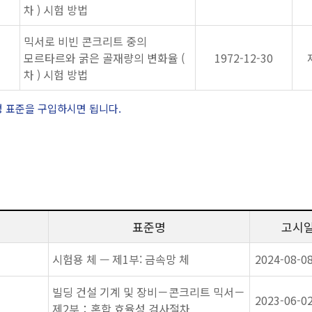
차 ) 시험 방법
믹서로 비빈 콘크리트 중의
모르타르와 굵은 골재량의 변화율 (
1972-12-30
차 ) 시험 방법
정 표준을 구입하시면 됩니다.
표준명
고시
시험용 체 — 제1부: 금속망 체
2024-08-0
빌딩 건설 기계 및 장비－콘크리트 믹서－
2023-06-0
제2부：혼합 효율성 검사절차