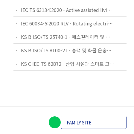
IEC TS 63134:2020 - Active assisted living (AAL) use cases
IEC 60034-5:2020 RLV - Rotating electrical machines - Part 5: Degrees of protection provided by the integral design of rotating electrical machines (IP code) - Classification
KS B ISO/TS 25740-1 - 에스컬레이터 및 무빙워크에 대한 안전요건 — 제1부: 세계공통 필수 안전요건(GESRs)
KS B ISO/TS 8100-21 - 승객 및 화물 운송용 엘리베이터 —제21부: 세계공통 필수안전요건(GESRs)을 충족하는 세계공통 안전 파라미터(GSPs)
KS C IEC TS 62872 - 산업 시설과 스마트 그리드 사이의 산업 공정 측정, 제어 및 자동화 시스템 인터페이스
FAMILY SITE