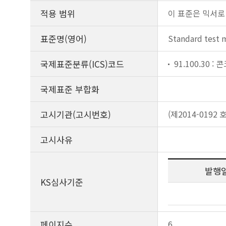
적용 범위
이 표준은 믹서로
표준명(영어)
Standard test m
국제표준분류(ICS)코드
91.100.30 
국제표준 부합화
고시기관(고시번호)
(제2014-0192 호
고시사유
발행
KS심사기준
페이지수
6