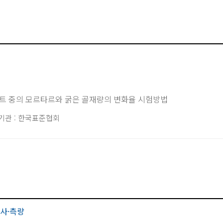
리트 중의 모르타르와 굵은 골재량의 변화율 시험방법
기관 : 한국표준협회
사·측량