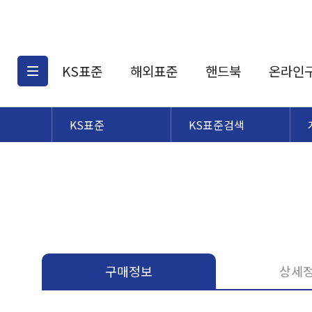
KS표준
해외표준
핸드북
온라인
KS표준
KS표준검색
KS표준검색
해외표준검색
KS
소개
AATCC
KS관련상품
해외표준관련상품
ASM
제공표준
DIN
KS인증심사기준
해외표준 견적의뢰
JSTRA
구입절차
TRA
국내단체표준
ISO심볼
구매정보
상세