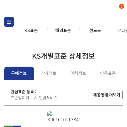
0
KS표준
해외표준
핸드북
온라
KS표준
KS표준검색
개별
KS개별표준 상세정보
구매정보
상세정보
이력정보
인용표준
관심표준 등록 :
제공형태 더보기
표준업데이트 시 알림서비스