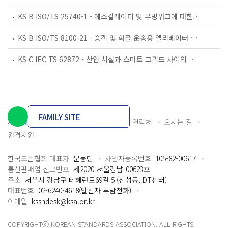
KS B ISO/TS 25740-1 - 에스컬레이터 및 무빙워크에 대한 안전요건 — 제1부: 세계공통 필수 안전요건(GESRs)
KS B ISO/TS 8100-21 - 승객 및 화물 운송용 엘리베이터 —제21부: 세계공통 필수안전요건(GESRs)을 충족하는 세계공통 안전 파라미터(GSPs)
KS C IEC TS 62872 - 산업 시설과 스마트 그리드 사이의 산업 공정 측정, 제어 및 자동화 시스템 인터페이스
FAMILY SITE
개인정보처리방침
이용약관
담당자 연락처
오시는 길
원격지원
한국표준협회 대표자
문동민
사업자등록번호
105-82-00617
통신판매업 신고번호
제2020-서울강남-00623호
주소
서울시 강남구 테헤란로69길 5 (삼성동, DT센터)
대표번호
02-6240-4618(발신자 부담전화)
이메일
kssndesk@ksa.or.kr
COPYRIGHTⓒ KOREAN STANDARDS ASSOCIATION. ALL RIGHTS