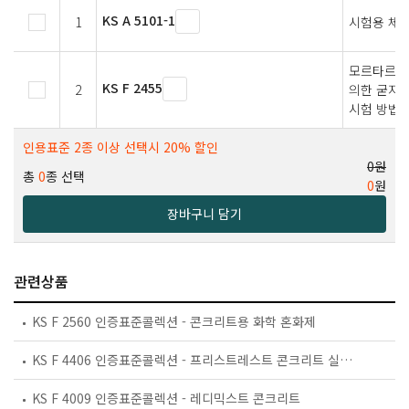
KS A 5101-1
1
시험용 체 
모르타르와
KS F 2455
2
의한 굳지 
시험 방법
인용표준 2종 이상 선택시 20% 할인
0원
총
0
종 선택
0
원
장바구니 담기
관련상품
KS F 2560 인증표준콜렉션 - 콘크리트용 화학 혼화제
KS F 4406 인증표준콜렉션 - 프리스트레스트 콘크리트 실린더 관
KS F 4009 인증표준콜렉션 - 레디믹스트 콘크리트