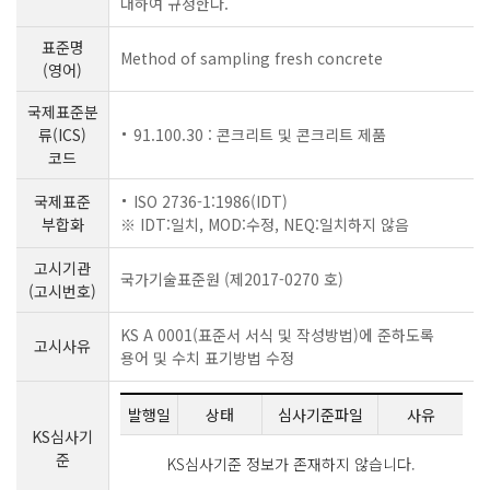
대하여 규정한다.
표준명
Method of sampling fresh concrete
(영어)
국제표준분
류(ICS)
91.100.30 : 콘크리트 및 콘크리트 제품
코드
국제표준
ISO 2736-1:1986(IDT)
부합화
※ IDT:일치, MOD:수정, NEQ:일치하지 않음
고시기관
국가기술표준원 (제2017-0270 호)
(고시번호)
KS A 0001(표준서 서식 및 작성방법)에 준하도록
고시사유
용어 및 수치 표기방법 수정
발행일
상태
심사기준파일
사유
KS심사기
준
KS심사기준 정보가 존재하지 않습니다.