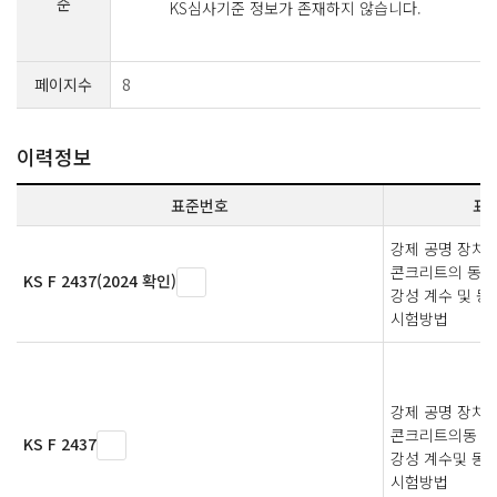
준
KS심사기준 정보가 존재하지 않습니다.
페이지수
8
이력정보
표준번호
표
강제 공명 장치
콘크리트의 동 탄
KS F 2437(2024 확인)
강성 계수 및 동
시험방법
강제 공명 장치
콘크리트의동 탄성
KS F 2437
강성 계수및 동 
시험방법