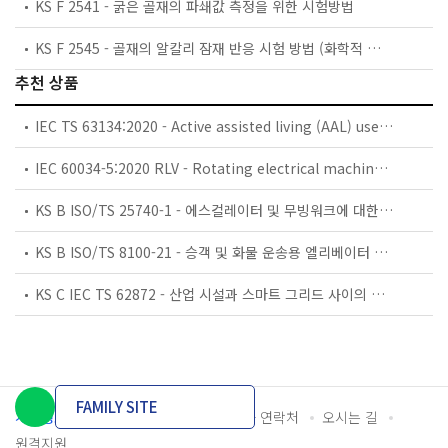
KS F 2541 - 굵은 골재의 파쇄값 측정을 위한 시험방법
KS F 2545 - 골재의 알칼리 잠재 반응 시험 방법 (화학적 방법)
추천 상품
IEC TS 63134:2020 - Active assisted living (AAL) use cases
IEC 60034-5:2020 RLV - Rotating electrical machines - Part 5: Degrees of protection provided by the integral design of rotating electrical machines (IP code) - Classification
KS B ISO/TS 25740-1 - 에스컬레이터 및 무빙워크에 대한 안전요건 — 제1부: 세계공통 필수 안전요건(GESRs)
KS B ISO/TS 8100-21 - 승객 및 화물 운송용 엘리베이터 —제21부: 세계공통 필수안전요건(GESRs)을 충족하는 세계공통 안전 파라미터(GSPs)
KS C IEC TS 62872 - 산업 시설과 스마트 그리드 사이의 산업 공정 측정, 제어 및 자동화 시스템 인터페이스
FAMILY SITE
개인정보처리방침
이용약관
담당자 연락처
오시는 길
원격지원