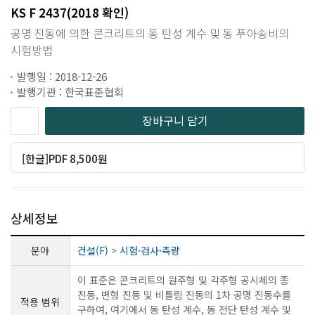
KS F 2437(2018 확인)
공명 진동에 의한 콘크리트의 동 탄성 계수 및 동 푸아송비의
시험방법
발행일 : 2018-12-26
발행기관 : 한국표준협회
장바구니 담기
[한글]PDF 8,500원
상세정보
분야
건설(F)
>
시험·검사·측량
이 표준은 콘크리트의 원주형 및 각주형 공시체의 종
진동, 변형 진동 및 비틀림 진동의 1차 공명 진동수를
적용 범위
구하여, 여기에서 동 탄성 계수, 동 전단 탄성 계수 및