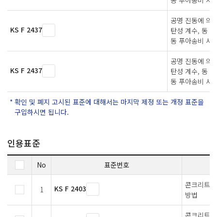
공명 진동에 의
KS F 2437
탄성 계수, 동 
동 푸아송비 시
공명 진동에 의
KS F 2437
탄성 계수, 동 
동 푸아송비 시
확인 및 폐지 고시된 표준에 대해서는 마지막 제정 또는 개정 표준을
구입하시면 됩니다.
인용표준
No
표준번호
콘크리트의
KS F 2403
1
방법
콘크리트 코