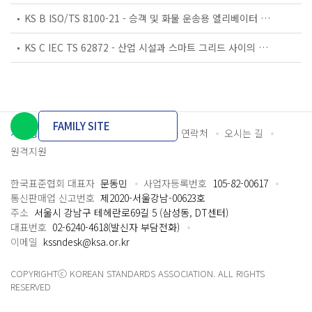
KS B ISO/TS 8100-21 - 승객 및 화물 운송용 엘리베이터 —제21부: 세계공통 필수안전요건(GESRs)을 충족하는 세계공통 안전 파라미터(GSPs)
KS C IEC TS 62872 - 산업 시설과 스마트 그리드 사이의 산업 공정 측정, 제어 및 자동화 시스템 인터페이스
FAMILY SITE
개인정보처리방침
이용약관
담당자 연락처
오시는 길
원격지원
한국표준협회 대표자
문동민
사업자등록번호
105-82-00617
통신판매업 신고번호
제2020-서울강남-00623호
주소
서울시 강남구 테헤란로69길 5 (삼성동, DT센터)
대표번호
02-6240-4618(발신자 부담전화)
이메일
kssndesk@ksa.or.kr
COPYRIGHTⓒ KOREAN STANDARDS ASSOCIATION. ALL RIGHTS
RESERVED