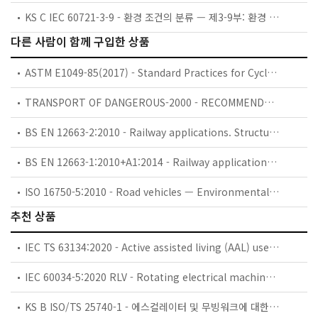
KS C IEC 60721-3-9 - 환경 조건의 분류 — 제3-9부: 환경 변수 및 가혹도 그룹 분류 —제품 내부의 미세환경
다른 사람이 함께 구입한 상품
ASTM E1049-85(2017) - Standard Practices for Cycle Counting in Fatigue Analysis
TRANSPORT OF DANGEROUS-2000 - RECOMMENDATIONS ON THE TRANSPORT OF DANGEROUS GOODS: MODEL REGULATIONS (BOOK) * VOLUME 1 & VOLUME 2
BS EN 12663-2:2010 - Railway applications. Structural requirements of railway vehicle bodies. Freight wagons.
BS EN 12663-1:2010+A1:2014 - Railway applications. Structural requirements of railway vehicle bodies. Locomotives and passenger rolling stock (and alternative method for freight wagons).
ISO 16750-5:2010 - Road vehicles — Environmental conditions and testing for electrical and electronic equipment — Part 5: Chemical loads
추천 상품
IEC TS 63134:2020 - Active assisted living (AAL) use cases
IEC 60034-5:2020 RLV - Rotating electrical machines - Part 5: Degrees of protection provided by the integral design of rotating electrical machines (IP code) - Classification
KS B ISO/TS 25740-1 - 에스컬레이터 및 무빙워크에 대한 안전요건 — 제1부: 세계공통 필수 안전요건(GESRs)