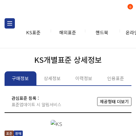
0
KS표준
해외표준
핸드북
온라
KS표준
KS표준검색
개별
KS개별표준 상세정보
구매정보
상세정보
이력정보
인용표준
관심표준 등록 :
제공형태 더보기
표준업데이트 시 알림서비스
표준
판매