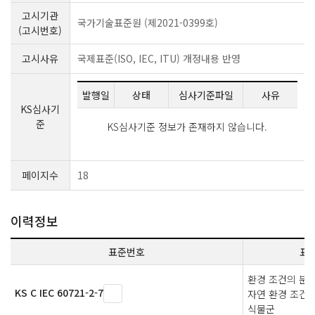
고시기관
국가기술표준원 (제2021-0399호)
(고시번호)
고시사유
국제표준(ISO, IEC, ITU) 개정내용 반영
발행일
상태
심사기준파일
사유
KS심사기
준
KS심사기준 정보가 존재하지 않습니다.
페이지수
18
이력정보
표준번호
표
환경 조건의 분류
KS C IEC 60721-2-7
자연 환경 조건 
식물군