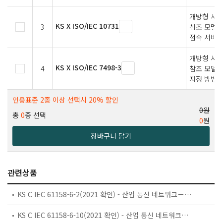
개방형 시
KS X ISO/IEC 10731
3
참조 모델
접속 서비스
개방형 시
KS X ISO/IEC 7498-3
4
참조 모델
지정 방법
인용표준 2종 이상 선택시 20% 할인
0원
총
0
종 선택
0
원
장바구니 담기
관련상품
KS C IEC 61158-6-2(2021 확인) - 산업 통신 네트워크－필드버스 규격－제6-2부：응용 계층 프로토콜 규격－유형 2 요소
KS C IEC 61158-6-10(2021 확인) - 산업 통신 네트워크－필드버스 규격－제6-10부：응용 계층 프로토콜 규격－유형 10요소