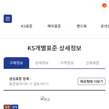
0
KS표준
해외표준
핸드북
온라
KS표준
KS표준검색
개별
KS개별표준 상세정보
구매정보
상세정보
이력정보
인용표준
관심표준 등록 :
제공형태 더보기
표준업데이트 시 알림서비스
표준
판매