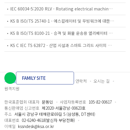
IEC 60034-5:2020 RLV - Rotating electrical machines - Part 5: Degrees of protection provided by the integral design of rotating electrical machines (IP code) - Classification
KS B ISO/TS 25740-1 - 에스컬레이터 및 무빙워크에 대한 안전요건 — 제1부: 세계공통 필수 안전요건(GESRs)
KS B ISO/TS 8100-21 - 승객 및 화물 운송용 엘리베이터 —제21부: 세계공통 필수안전요건(GESRs)을 충족하는 세계공통 안전 파라미터(GSPs)
KS C IEC TS 62872 - 산업 시설과 스마트 그리드 사이의 산업 공정 측정, 제어 및 자동화 시스템 인터페이스
FAMILY SITE
개인정보처리방침
이용약관
담당자 연락처
오시는 길
원격지원
한국표준협회 대표자
문동민
사업자등록번호
105-82-00617
통신판매업 신고번호
제2020-서울강남-00623호
주소
서울시 강남구 테헤란로69길 5 (삼성동, DT센터)
대표번호
02-6240-4618(발신자 부담전화)
이메일
kssndesk@ksa.or.kr