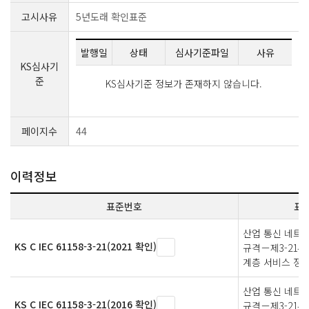
고시사유
5년도래 확인표준
발행일
상태
심사기준파일
사유
KS심사기
준
KS심사기준 정보가 존재하지 않습니다.
페이지수
44
이력정보
표준번호
표
산업 통신 네트
KS C IEC 61158-3-21(2021 확인)
규격－제3-21
계층 서비스 정의
산업 통신 네트
KS C IEC 61158-3-21(2016 확인)
규격－제3-21