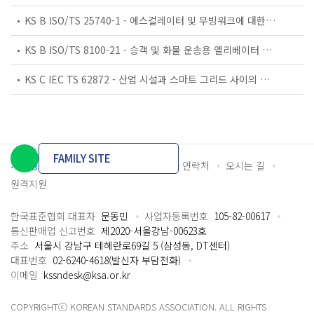
KS B ISO/TS 25740-1 - 에스컬레이터 및 무빙워크에 대한 안전요건 — 제1부: 세계공통 필수 안전요건(GESRs)
KS B ISO/TS 8100-21 - 승객 및 화물 운송용 엘리베이터 —제21부: 세계공통 필수안전요건(GESRs)을 충족하는 세계공통 안전 파라미터(GSPs)
KS C IEC TS 62872 - 산업 시설과 스마트 그리드 사이의 산업 공정 측정, 제어 및 자동화 시스템 인터페이스
FAMILY SITE
개인정보처리방침
이용약관
담당자 연락처
오시는 길
원격지원
한국표준협회 대표자
문동민
사업자등록번호
105-82-00617
통신판매업 신고번호
제2020-서울강남-00623호
주소
서울시 강남구 테헤란로69길 5 (삼성동, DT센터)
대표번호
02-6240-4618(발신자 부담전화)
이메일
kssndesk@ksa.or.kr
COPYRIGHTⓒ KOREAN STANDARDS ASSOCIATION. ALL RIGHTS