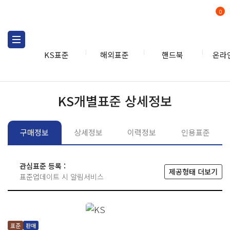
0
KS표준
해외표준
핸드북
온라
KS표준
KS표준검색
개별
KS개별표준 상세정보
구매정보
상세정보
이력정보
인용표준
관심표준 등록 :
제공형태 더보기
표준업데이트 시 알림서비스
표준
판매