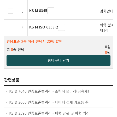
KS M 8345
5
염화안티몬(
화학 분석용
KS M ISO 6353-2
6
제1집
인용표준 2종 이상 선택시 20% 할인
0원
총
0
종 선택
0
원
장바구니 담기
관련상품
KS D 7040 인증표준콜렉션 - 조립식 울타리(금속제)
KS D 3600 인증표준콜렉션 - 테이퍼 철재 가로등 주
KS D 3590 인증표준콜렉션 - 파형 강관 및 파형 섹션