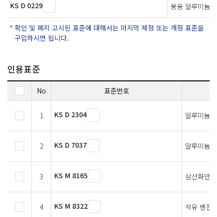
KS D 0229
용융 알루미늄 
확인 및 폐지 고시된 표준에 대해서는 마지막 제정 또는 개정 표준을
구입하시면 됩니다.
인용표준
No
표준번호
KS D 2304
1
알루미늄 
KS D 7037
2
알루미늄 도
KS M 8165
3
삼산화안티몬
KS M 8322
4
석유 벤진 (