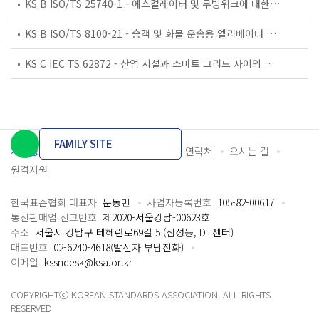
KS B ISO/TS 25740-1 - 에스컬레이터 및 무빙워크에 대한 안전요건 — 제1부: 세계공통 필수 안전요건(GESRs)
KS B ISO/TS 8100-21 - 승객 및 화물 운송용 엘리베이터 —제21부: 세계공통 필수안전요건(GESRs)을 충족하는 세계공통 안전 파라미터(GSPs)
KS C IEC TS 62872 - 산업 시설과 스마트 그리드 사이의 산업 공정 측정, 제어 및 자동화 시스템 인터페이스
FAMILY SITE
개인정보처리방침
이용약관
담당자 연락처
오시는 길
원격지원
한국표준협회 대표자
문동민
사업자등록번호
105-82-00617
통신판매업 신고번호
제2020-서울강남-00623호
주소
서울시 강남구 테헤란로69길 5 (삼성동, DT센터)
대표번호
02-6240-4618(발신자 부담전화)
이메일
kssndesk@ksa.or.kr
COPYRIGHTⓒ KOREAN STANDARDS ASSOCIATION. ALL RIGHTS
RESERVED