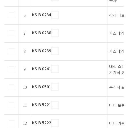
공차
KS B 0234
6
강제 너트의
KS B 0238
7
파스너의 
KS B 0239
8
파스너의 
내식 스테
KS B 0241
9
기계적 성
KS B 0501
10
촉침식 표
KS B 5221
11
미터 보통 
KS B 5222
12
미터 가는 