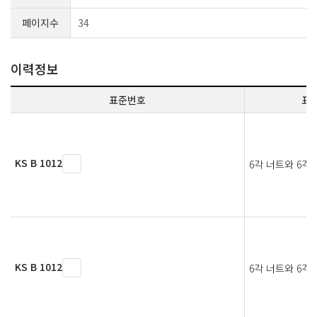
페이지수
34
이력정보
표준번호
표
KS B 1012
6각 너트와 6각
KS B 1012
6각 너트와 6각