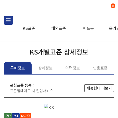
0
KS표준
해외표준
핸드북
온라
KS표준
KS표준검색
개별
KS개별표준 상세정보
구매정보
상세정보
이력정보
인용표준
관심표준 등록 :
제공형태 더보기
표준업데이트 시 알림서비스
구판
판매
KS인증