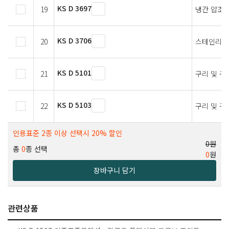
KS D 3697
19
냉간 압조
KS D 3706
20
스테인리스
KS D 5101
21
구리 및 구
KS D 5103
22
구리 및 구
인용표준 2종 이상 선택시 20% 할인
0원
총
0
종 선택
0
원
장바구니 담기
관련상품