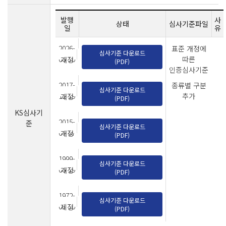
발행
사
상태
심사기준파일
일
유
2026-
표준 개정에
심사기준 다운로드
06-30
따른
개정
(PDF)
인증심사기준
개정
2017-
종류별 구분
심사기준 다운로드
12-19
추가
개정
(PDF)
KS심사기
2015-
준
심사기준 다운로드
07-07
개정
(PDF)
1999-
심사기준 다운로드
06-19
개정
(PDF)
1972-
심사기준 다운로드
03-30
제정
(PDF)