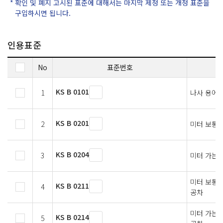
확인 및 폐지 고시된 표준에 대해서는 마지막 제정 또는 개정 표준을
구입하시면 됩니다.
인용표준
No
표준번호
KS B 0101
1
나사 용어
KS B 0201
2
미터 보통 
KS B 0204
3
미터 가는
미터 보통나
KS B 0211
4
공차
미터 가는 
KS B 0214
5