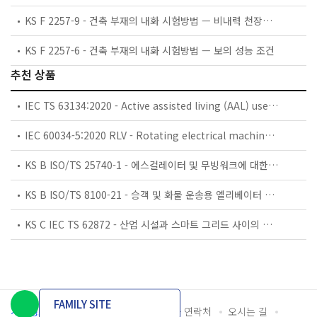
KS F 2257-9 - 건축 부재의 내화 시험방법 — 비내력 천장의 성능 조건
KS F 2257-6 - 건축 부재의 내화 시험방법 — 보의 성능 조건
추천 상품
IEC TS 63134:2020 - Active assisted living (AAL) use cases
IEC 60034-5:2020 RLV - Rotating electrical machines - Part 5: Degrees of protection provided by the integral design of rotating electrical machines (IP code) - Classification
KS B ISO/TS 25740-1 - 에스컬레이터 및 무빙워크에 대한 안전요건 — 제1부: 세계공통 필수 안전요건(GESRs)
KS B ISO/TS 8100-21 - 승객 및 화물 운송용 엘리베이터 —제21부: 세계공통 필수안전요건(GESRs)을 충족하는 세계공통 안전 파라미터(GSPs)
KS C IEC TS 62872 - 산업 시설과 스마트 그리드 사이의 산업 공정 측정, 제어 및 자동화 시스템 인터페이스
FAMILY SITE
개인정보처리방침
이용약관
담당자 연락처
오시는 길