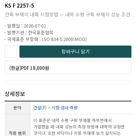
KS F 2257-5
건축 부재의 내화 시험방법 — 내력 수평 구획 부재의 성능 조건
발행일 : 2026-07-01
발행기관 : 한국표준협회
국제표준 부합화 : ISO 834-5:2000(MOD)
장바구니 담기
[한글]PDF 18,000원
상세정보
분야
건설(F)
>
시험·검사·측량
이 표준은 내력 수평 구획 부재를 하부면에서
가열했을 때 내화 성능의 측정 방법에 대하여 규정한
적용 범위
것이다. 또한 바닥이나 지붕 부재에 보가 설치되는