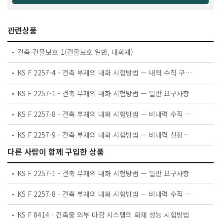
관련상품
건축-건물보호-1(건물보호 일반, 내화재)
KS F 2257-4 - 건축 부재의 내화 시험방법 — 내력 수직 구획 부재의 성능 조건
KS F 2257-1 - 건축 부재의 내화 시험방법 — 일반 요구사항
KS F 2257-8 - 건축 부재의 내화 시험방법 — 비내력 수직 구획 부재의 성능 조건
KS F 2257-9 - 건축 부재의 내화 시험방법 — 비내력 천장의 성능 조건
다른 사람이 함께 구입한 상품
KS F 2257-1 - 건축 부재의 내화 시험방법 — 일반 요구사항
KS F 2257-8 - 건축 부재의 내화 시험방법 — 비내력 수직 구획 부재의 성능 조건
KS F 8414 - 건축물 외부 마감 시스템의 화재 성능 시험방법