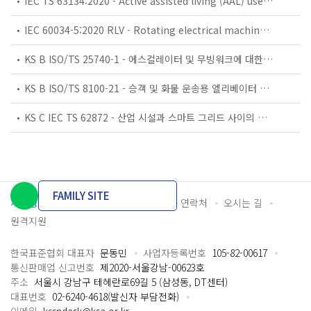
IEC TS 63134:2020 - Active assisted living (AAL) use cases
IEC 60034-5:2020 RLV - Rotating electrical machines - Part 5: Degrees of protection provided by the integral design of rotating electrical machines (IP code) - Classification
KS B ISO/TS 25740-1 - 에스컬레이터 및 무빙워크에 대한 안전요건 — 제1부: 세계공통 필수 안전요건(GESRs)
KS B ISO/TS 8100-21 - 승객 및 화물 운송용 엘리베이터 —제21부: 세계공통 필수안전요건(GESRs)을 충족하는 세계공통 안전 파라미터(GSPs)
KS C IEC TS 62872 - 산업 시설과 스마트 그리드 사이의 산업 공정 측정, 제어 및 자동화 시스템 인터페이스
FAMILY SITE
개인정보처리방침
이용약관
담당자 연락처
오시는 길
원격지원
한국표준협회 대표자
문동민
사업자등록번호
105-82-00617
통신판매업 신고번호
제2020-서울강남-00623호
주소
서울시 강남구 테헤란로69길 5 (삼성동, DT센터)
대표번호
02-6240-4618(발신자 부담전화)
이메일
kssndesk@ksa.or.kr