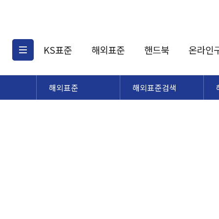
KS표준
해외표준
핸드북
온라인
해외표준
해외표준검색
KS표준검색
해외표준검색
KS
소개
AATCC
KS관련상품
해외표준관련상품
ASM
제공표준
DIN
KS인증심사기준
해외표준 견적의뢰
JSTRA
구입절차
TRA
국내단체표준
ISO심볼