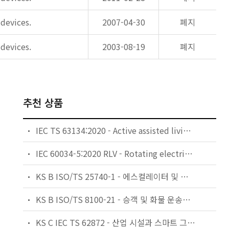
devices.
2007-04-30
폐지
devices.
2003-08-19
폐지
추천 상품
IEC TS 63134:2020 - Active assisted living (AAL) use cases
IEC 60034-5:2020 RLV - Rotating electrical machines - Part 5: Degrees of protection provided by the integral design of rotating electrical machines (IP code) - Classification
KS B ISO/TS 25740-1 - 에스컬레이터 및 무빙워크에 대한 안전요건 — 제1부: 세계공통 필수 안전요건(GESRs)
KS B ISO/TS 8100-21 - 승객 및 화물 운송용 엘리베이터 —제21부: 세계공통 필수안전요건(GESRs)을 충족하는 세계공통 안전 파라미터(GSPs)
KS C IEC TS 62872 - 산업 시설과 스마트 그리드 사이의 산업 공정 측정, 제어 및 자동화 시스템 인터페이스