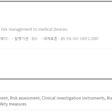
f risk management to medical devices.
0 폐지)
발행기관 : BSI
대체표준 : BS EN ISO 14971:2007
nt, Risk assessment, Clinical investigation instruments, Ri
afety measures