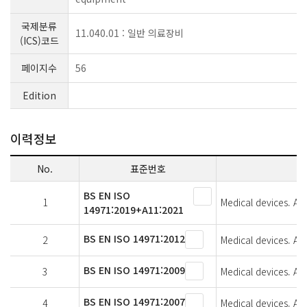
국제분류
11.040.01 : 일반 의료장비
(ICS)코드
페이지수
56
Edition
이력정보
No.
표준번호
BS EN ISO
1
Medical devices. Ap
14971:2019+A11:2021
BS EN ISO 14971:2012
2
Medical devices. Ap
BS EN ISO 14971:2009
3
Medical devices. Ap
BS EN ISO 14971:2007
4
Medical devices. Ap