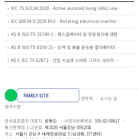
IEC TS 63134:2020 - Active assisted living (AAL) use cases
IEC 60034-5:2020 RLV - Rotating electrical machines - Part 5: Degrees of protection provided by the integral design of rotating electrical machines (IP code) - Classification
KS B ISO/TS 25740-1 - 에스컬레이터 및 무빙워크에 대한 안전요건 — 제1부: 세계공통 필수 안전요건(GESRs)
KS B ISO/TS 8100-21 - 승객 및 화물 운송용 엘리베이터 —제21부: 세계공통 필수안전요건(GESRs)을 충족하는 세계공통 안전 파라미터(GSPs)
KS C IEC TS 62872 - 산업 시설과 스마트 그리드 사이의 산업 공정 측정, 제어 및 자동화 시스템 인터페이스
FAMILY SITE
개인정보처리방침
이용약관
담당자 연락처
오시는 길
원격지원
한국표준협회 대표자
문동민
사업자등록번호
105-82-00617
통신판매업 신고번호
제2020-서울강남-00623호
주소
서울시 강남구 테헤란로69길 5 (삼성동, DT센터)