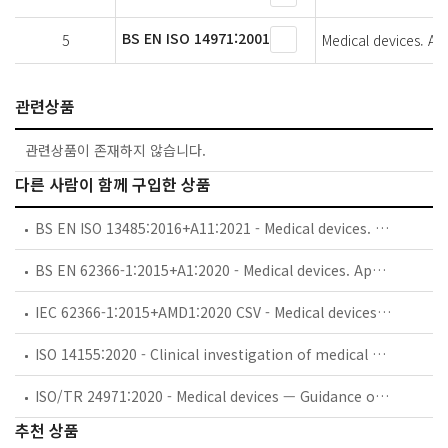
BS EN ISO 14971:2001
5
Medical devices. Ap
관련상품
관련상품이 존재하지 않습니다.
다른 사람이 함께 구입한 상품
BS EN ISO 13485:2016+A11:2021 - Medical devices. Quality management systems. Requirements for regulatory purposes.
BS EN 62366-1:2015+A1:2020 - Medical devices. Application of usability engineering to medical devices.
IEC 62366-1:2015+AMD1:2020 CSV - Medical devices - Part 1: Application of usability engineering to medical devices
ISO 14155:2020 - Clinical investigation of medical devices for human subjects — Good clinical practice
ISO/TR 24971:2020 - Medical devices — Guidance on the application of ISO 14971
추천 상품