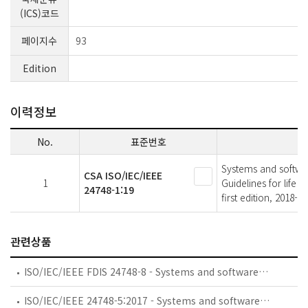
(ICS)코드
페이지수
93
Edition
이력정보
No.
표준번호
Systems and softwa
CSA ISO/IEC/IEEE
1
Guidelines for life
24748-1:19
first edition, 2018-11
관련상품
ISO/IEC/IEEE FDIS 24748-8 - Systems and software engineering — Life cycle management — Part 8: Technical reviews and audits on defence programs
ISO/IEC/IEEE 24748-5:2017 - Systems and software engineering - Life cycle management - Part 5: Software development planning