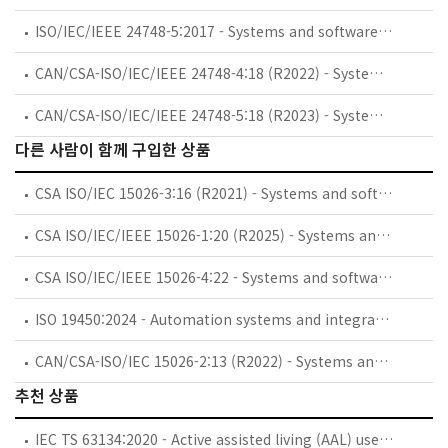
ISO/IEC/IEEE 24748-5:2017 - Systems and software engineering — Life cycle management — Part 5: Software development planning
CAN/CSA-ISO/IEC/IEEE 24748-4:18 (R2022) - Systems and software engineering — Life cycle management — Part 4: Systems engineering planning (Adopted ISO/IEC/IEEE 24748-4:2016, first edition, 2016-05-15)
CAN/CSA-ISO/IEC/IEEE 24748-5:18 (R2023) - Systems and software engineering — Life cycle management — Part 5: Software development planning (Adopted ISO/IEC/IEEE 24748-5:2017, first edition, 2017-06)
다른 사람이 함께 구입한 상품
CSA ISO/IEC 15026-3:16 (R2021) - Systems and software engineering - Systems and software assurance - Part 3: System integrity levels (Adopted ISO/IEC 15026-3:2015, second edition, 2015-12-01)
CSA ISO/IEC/IEEE 15026-1:20 (R2025) - Systems and software engineering — Systems and software assurance — Part 1: Concepts and vocabulary (Adopted ISO/IEC/IEEE 15026-1:2019, first edition, 2019-03)
CSA ISO/IEC/IEEE 15026-4:22 - Systems and software engineering — Systems and software assurance — Part 4: Assurance in the life cycle (Adopted ISO/IEC/IEEE 15026-4:2021, first edition, 2021-05)
ISO 19450:2024 - Automation systems and integration — Object-Process Methodology
CAN/CSA-ISO/IEC 15026-2:13 (R2022) - Systems and software engineering - Systems and software assurance - Part 2: Assurance case (Adopted ISO/IEC 15026-2:2011, first edition, 2011-02- 15)
추천 상품
IEC TS 63134:2020 - Active assisted living (AAL) use cases