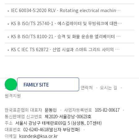
IEC 60034-5:2020 RLV - Rotating electrical machines - Part 5: Degrees of protection provided by the integral design of rotating electrical machines (IP code) - Classification
KS B ISO/TS 25740-1 - 에스컬레이터 및 무빙워크에 대한 안전요건 — 제1부: 세계공통 필수 안전요건(GESRs)
KS B ISO/TS 8100-21 - 승객 및 화물 운송용 엘리베이터 —제21부: 세계공통 필수안전요건(GESRs)을 충족하는 세계공통 안전 파라미터(GSPs)
KS C IEC TS 62872 - 산업 시설과 스마트 그리드 사이의 산업 공정 측정, 제어 및 자동화 시스템 인터페이스
FAMILY SITE
개인정보처리방침
이용약관
담당자 연락처
오시는 길
원격지원
한국표준협회 대표자
문동민
사업자등록번호
105-82-00617
통신판매업 신고번호
제2020-서울강남-00623호
주소
서울시 강남구 테헤란로69길 5 (삼성동, DT센터)
대표번호
02-6240-4618(발신자 부담전화)
이메일
kssndesk@ksa.or.kr